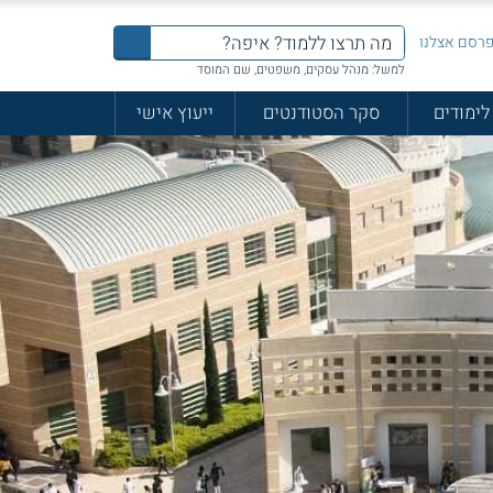
רסם אצלנו
למשל: מנהל עסקים, משפטים, שם המוסד
לימודים
סקר הסטודנטים
ייעוץ אישי