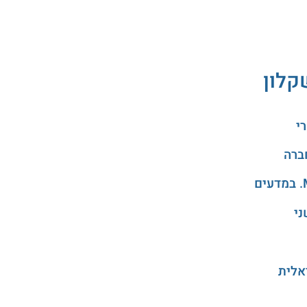
קלון
י
ני
אלית