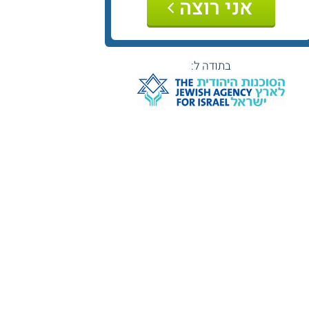
אני רוצה
בתודה ל: