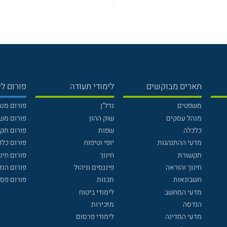
תארים מבוקשים
לימודי תעודה
פורום לי
משפטים
נדל"ן
פורום מנ
מנהל עסקים
שוק ההון
פורום מש
כלכלה
שפות
פורום תק
מדעי ההתנהגות
יופי וטיפוח
פורום כלכ
תקשורת
חינוך
פורום חינו
חינוך והוראה
פיננסים וניהול
פורום הנ
חשבונאות
תכנות
פורום פסי
מדעי המחשב
לימודי ביטוח
הנדסה
מזכירות
מדעי המדינה
לימודי פרסום