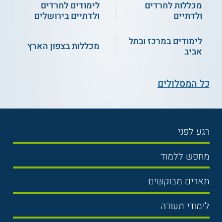
מכללות לחרדים
לימודים לחרדים
ולדתיים
ולדתיים בירושלים
לימודים במרכז ובתל
מכללות בצפון הארץ
אביב
כל המסלולים
רגע לפני
בחירת לימודים
מחפש ללמוד
תנאי קבלה
תואר ראשון
תארים מבוקשים
שכר לימוד
תואר שני
משפטים
אוניברסיטה
לימודי תעודה
הכנה לבגרות
מנהל עסקים