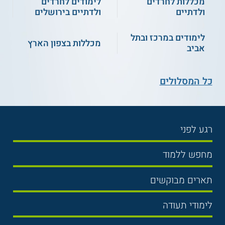
מכללות לחרדים
לימודים לחרדים
ולדתיים
ולדתיים בירושלים
לימודים במרכז ובתל
מכללות בצפון הארץ
אביב
כל המסלולים
רגע לפני
בחירת לימודים
מחפש ללמוד
תנאי קבלה
תואר ראשון
תארים מבוקשים
שכר לימוד
תואר שני
משפטים
אוניברסיטה
לימודי תעודה
הכנה לבגרות
מנהל עסקים
מכללות