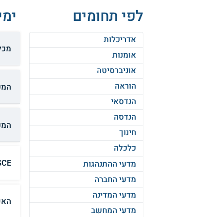
לפי תחומים
ימי
אדריכלות
מכל
אומנות
אוניברסיטה
הוראה
המכ
הנדסאי
הנדסה
המכ
חינוך
כלכלה
SCE המכללה האקדמית סמי שמעון - הנדסה 
מדעי ההתנהגות
מדעי החברה
מדעי המדינה
האק
מדעי המחשב