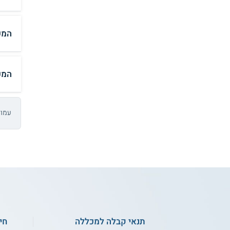
המכ
המכ
עמוד 1 מתו
תנאי קבלה למכללה
חי