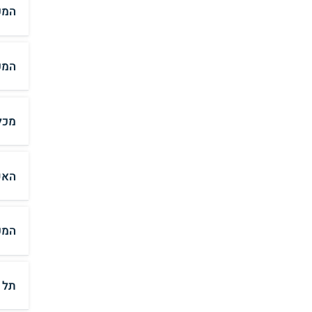
המכ
המכ
מכל
האק
המכ
תל 