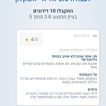
דיקן ומייסד בית הספר לעבודה סוציאלית במכללה הוא חוקר
מוביל בתחום המדיניות, המנהל והארגון בעבודה הסוציאלית ולו
התקבלו
10
דירוגים
תואר פרופסור. מחקריו שמים דגש על תחום העוני.
בציון ממוצע:
3.8
מתוך
5
למידע נוסף לחצו:
מכללת אשקלון | המכללה
האקדמית אשקלון
שני
05/01/2019
4
5/
המכללה האקדמית אשקלון
מה אתה אוהב/לא אוהב במוסד
הלימודים?
אוהבת את המרצים, את אגודת הסטודנים שהם פעילים
מאוד.
על הקמפוס
הקמפוס מסודר בצורה נכונה הכיתות מרווחות ויש את כל
הכלים לבטודנטים בקמפו
טיפים
דרכי הגעה פחות סבירים אין כל כך תחבורה ציבורית
והחניה מאוד רחוקה אלה אם כן משלמיםעל חניה