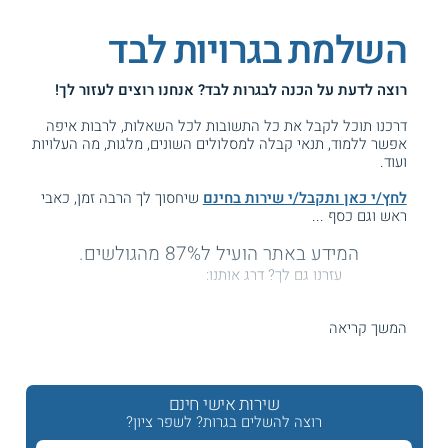
השלמת בגרויות לבד
רוצה לדעת על
הכנה לבגרות לבד
? אנחנו רוצים לעזור לך!
דרכנו תוכל לקבל את כל התשובות לכל השאלות, לרבות איפה
אפשר ללמוד, תנאי קבלה למסלולים השונים, מלגות, מה העלויות
ועוד.
לחץ/י כאן ותקבל/י שירות בחינם
שיחסוך לך הרבה זמן, כאבי
ראש וגם כסף ...
המידע באתר הועיל ל87% מהגולשים.
עזרנו גם לך? דרג אותנו:
המשך קריאה
השלמה ושיפור בגרויות לבד
שירות אישי חינם
מרבית מי שניגשים להשלים או לשפר בגרויות עושים זאת
במסגרת קורס במכון הכנה, או במכינה קדם אקדמית. עם זאת,
רוצה להשלים בגרות? לשפר ציון?
ישנם גם מי שבוחרים ללמוד לבגרות לבד. מדובר על תהליך לא