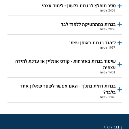
הנשמע ועוד.
ספר מומלץ לבגרות בלשון - לימוד עצמי
2459 צפיות
קראו גם על
פסיכומטרי לבד
בגרות במתמטיקה ללמוד לבד
2068 צפיות
היכן לומדים?
לימוד בגרות באופן עצמי
בגרות אונליין (מקוון):
מכון הכנה המתמקד
1937 צפיות
בבחינה במתמטיקה ברמות 3 - 5 יחידות.
הקורסים מבוססים על שיעורי וידאו מוקלטים,
שיפור בגרות באזרחות - קורס אונליין או ערכת למידה
בתוספת של מענה על שאלות ממורים. הם
עצמית
מתאימים הן לתלמידים אקסטרניים והן
1451 צפיות
לתלמידים בתיכון שברצונם לקבל תרגול נוסף
מעבר למה שניתן בבית הספר. למעוניינים
בגרות דתית בתנ"ך - האם אפשר לשפר שאלון אחד
בהכנה משולבת, ניתן למצוא מסלול המשלב
בלבד?
מפגשים פרונטליים בכיתה קטנה.
1348 צפיות
GOOL (אונליין):
זהו מיזם ללימוד מקוון שבו
ניתן להיעזר בסרטונים ותרגילים ברבים
רגע לפני