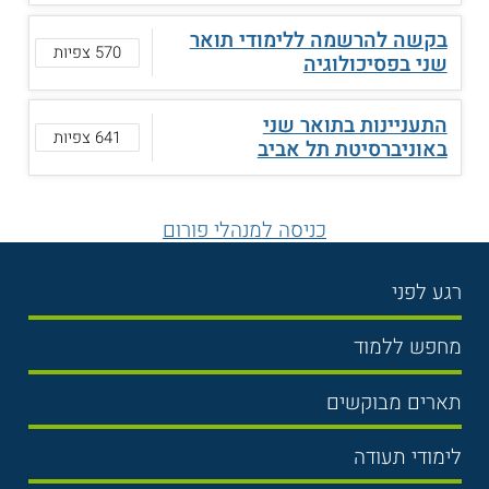
בקשה להרשמה ללימודי תואר
570 צפיות
שני בפסיכולוגיה
התעניינות בתואר שני
641 צפיות
באוניברסיטת תל אביב
כניסה למנהלי פורום
רגע לפני
בחירת לימודים
מחפש ללמוד
תנאי קבלה
תואר ראשון
תארים מבוקשים
שכר לימוד
תואר שני
משפטים
אוניברסיטה
לימודי תעודה
הכנה לבגרות
מנהל עסקים