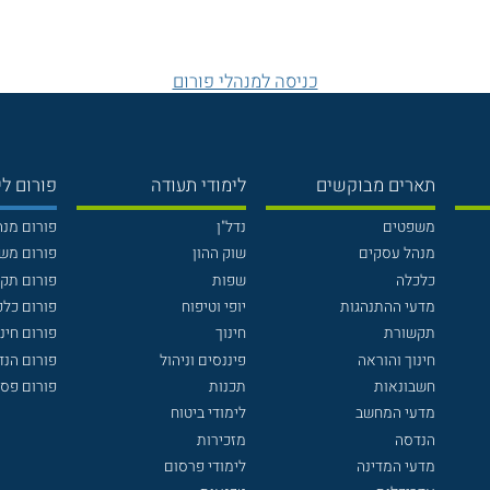
כניסה למנהלי פורום
תארים מבוקשים
לימודי תעודה
פורום לי
משפטים
נדל"ן
פורום מנ
מנהל עסקים
שוק ההון
פורום מש
כלכלה
שפות
פורום תק
מדעי ההתנהגות
יופי וטיפוח
פורום כלכ
תקשורת
חינוך
פורום חינו
חינוך והוראה
פיננסים וניהול
פורום הנ
חשבונאות
תכנות
פורום פסי
מדעי המחשב
לימודי ביטוח
הנדסה
מזכירות
מדעי המדינה
לימודי פרסום