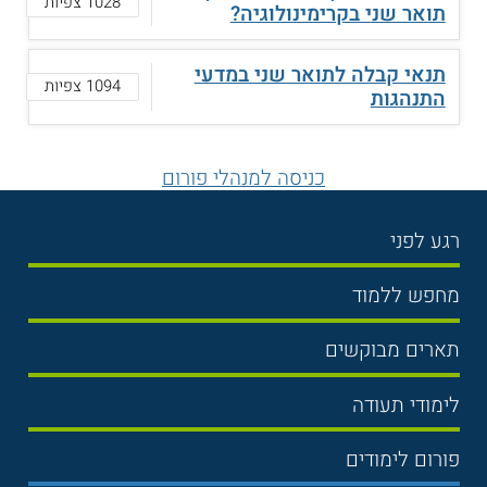
1028 צפיות
תואר שני בקרימינולוגיה?
תנאי קבלה לתואר שני במדעי
1094 צפיות
התנהגות
כניסה למנהלי פורום
רגע לפני
בחירת לימודים
מחפש ללמוד
תנאי קבלה
תואר ראשון
תארים מבוקשים
שכר לימוד
תואר שני
משפטים
אוניברסיטה
לימודי תעודה
הכנה לבגרות
מנהל עסקים
מכללות
נדל"ן
מכינות
פורום לימודים
כלכלה
ימים פתוחים