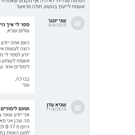
הפתוח שהייתי לא היה אף מקצוע שאמרתי לע
אשמח לייעוץ בנושא, תודה מראש!
שני יונגר
ש
ספר לי איך הי
9/8/2015
שלום שגיא,
האם אתה יודע ל
רוצה לעשות אי
יודע לספר לי מ
אשמח לשמוע ממך
לימודים אחר ש
בברכה,
שני
שגיא עדן
ש
תחום לימודים
11/8/2015
אני יודע שאני 
מה שכן אני מאד
היום מ 8-17 למשבצת של, לסיים ולחזור הביתה..
למען האמת במה