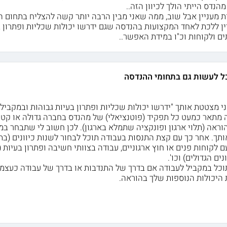
הנדס הייתי הולך לכיוון הזה..
ות מעניין אבל שוב, ממה שאני מבין הרבה יותר קשה להצליח בתחום 
יין ללכת לאחד המקצועות בהנדסה שגם ידרשו יכולות שכליות ופתרון ב
ם ולקוחות וכ"ו במידת האפשר..
ל לעשות גם בתחומי ההנדסה
י מצטטת אותך "ידרשו יכולות שכליות ופתרון בעיות גבוהות ובמקביל
ה מתאר כמעט כל תפקיד (פוטנציאלי) של מהנדס בחברה גדולה או קט
ראה (תלוי ארגון ופונקציה שתמלא בארגון). לכן חשוב לי שתבחר ב
ותך. אחר כך עם קצת התנסות בעבודה תוכל לבחור לשנות כיוונים (בת
 לקוחות פנים או חוץ ארגוניים, עבודה בצוותי חשיבה ופתרון בעיות
ים הגדולים) וכו'.
תוכל במקביל לעבודה אם בדרך של התנדבות או בדרך של עבודה כעצמ
 היכולות הנוספות שלך בהוראה.