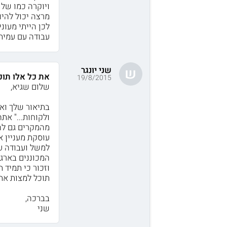
ויוקרה כמו של מ
מרצה יכול להי
לכן הייתי מעונ
עבודה עם עמיתי
שני יונגר
ש
את כל אלו תוכ
19/8/2015
שלום שגיא,
בתיאור שלך ואנ
ולקוחות..." את
מהמקרים גם להו
עוסקת מעניין א
למשל ועבודה עם
המכוננים בארגונ
וזכור כי תמיד 
תוכל למצות את
בברכה,
שני