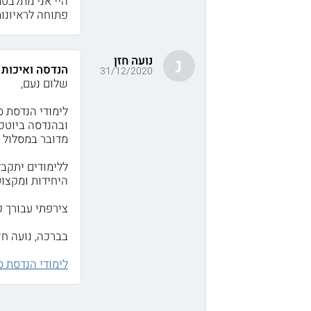
היי אני מתלבטת
פתוחה לראיונו
נועה חזן
נ
הנדסה ואיכות 
31/12/2020
שלום נעם,
לימודי הנדסת ס
ובהנדסה ביוטכנ
מדובר במסלול ה
היחידות ומקצוע
צירפתי עבורך ק
בברכה, נועה חזן
לימודי הנדסת 