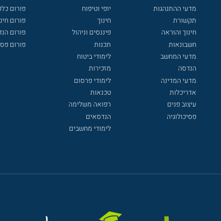
מדעי ההתנהגות
יופי וטיפוח
פורום כלכ
תקשורת
חינוך
פורום חינו
חינוך והוראה
פיננסים וניהול
פורום הנ
חשבונאות
תכנות
פורום פסי
מדעי המחשב
לימודי ביטוח
הנדסה
מזכירות
מדעי המדינה
לימודי פרסום
אדריכלות
טכנאות
עיצוב פנים
רפואה משלימה
פסיכולוגיה
הנדסאים
לימודי מחשבים