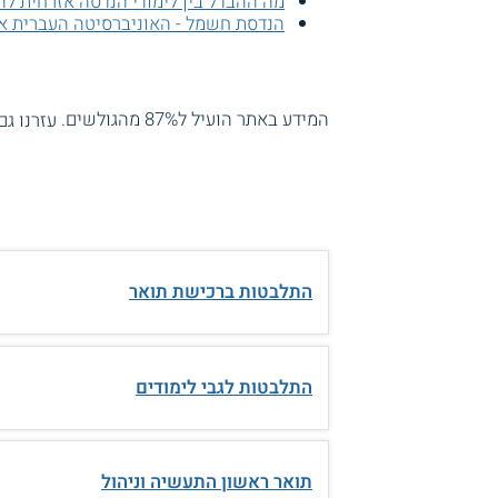
מה ההבדל בין לימודי הנדסה אזרחית להנ
הנדסת חשמל - האוניברסיטה העברית או
המידע באתר הועיל ל87% מהגולשים.
עזרנו גם
התלבטות ברכישת תואר
התלבטות לגבי לימודים
תואר ראשון התעשיה וניהול