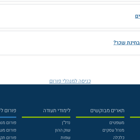
ם
בחינת שכר?
כניסה למנהלי פורום
תארים מבוקשים
לימודי תעודה
פורום לי
משפטים
נדל"ן
פורום מנ
מנהל עסקים
שוק ההון
פורום מש
כלכלה
שפות
פורום תק