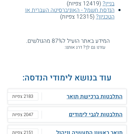
בניין?
(12419 צפיות)
הנדסת חשמל - האוניברסיטה העברית או
הטכניון?
(12315 צפיות)
המידע באתר הועיל ל87% מהגולשים.
עזרנו גם לך? דרג אותנו:
עוד בנושא לימודי הנדסה:
התלבטות ברכישת תואר
2183 צפיות
התלבטות לגבי לימודים
2047 צפיות
תואר ראשון התעשיה וניהול
2151 צפיות