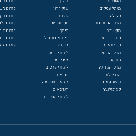
משפטים
נדל"ן
פורום מנ
מנהל עסקים
שוק ההון
פורום מש
כלכלה
שפות
פורום תק
מדעי ההתנהגות
יופי וטיפוח
פורום כלכ
תקשורת
חינוך
פורום חינו
חינוך והוראה
פיננסים וניהול
פורום הנ
חשבונאות
תכנות
פורום פסי
מדעי המחשב
לימודי ביטוח
הנדסה
מזכירות
מדעי המדינה
לימודי פרסום
אדריכלות
טכנאות
עיצוב פנים
רפואה משלימה
פסיכולוגיה
הנדסאים
לימודי מחשבים