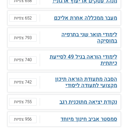
מנהל עסקים או יעוץ ארגוני?
658 צפיות
מעבר ממכללה אחרת אליכם
652 צפיות
לימודי תואר שני בתרפיה
793 צפיות
במוסיקה
לימודי הוראה בגיל 49 לסייעת
740 צפיות
כיתתית
הסבה מתעודת הוראה תיכון
742 צפיות
מקצועי לתעודה ליסודי
נקודת יציאה מתוכנית רגב
755 צפיות
סמסטר אביב חינוך מיוחד
956 צפיות