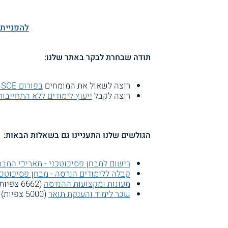
להפניית שאלה לחץ/י פ
תודה שבחרת לבקר באתר שלנו:
רוצה לשאול את המומחים
בפורום SCE - המכללה האקדמית להנדסה על שם סמי שמעון?
רוצה לקבל
ייעוץ לימודים ללא התחייבות
הגולשים שלנו התעניינו גם בשאלות הבאות:
רישום למבחן פסיכוטכני - תאריכי המבח
קבלה ללימודים הנדסה - מבחן פסיכוטכנ
מעונות ומקצועות ההנדסה
(6662 צפיות)
שכר לימוד והענקת תואר
(5000 צפיות)