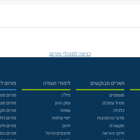
כניסה למנהלי פורום
תארים מבוקשים
לימודי תעודה
פורום לי
משפטים
נדל"ן
פורום מנ
מנהל עסקים
שוק ההון
פורום מש
כלכלה
שפות
פורום תק
מדעי ההתנהגות
יופי וטיפוח
פורום כלכ
תקשורת
חינוך
פורום חינו
חינוך והוראה
פיננסים וניהול
פורום הנ