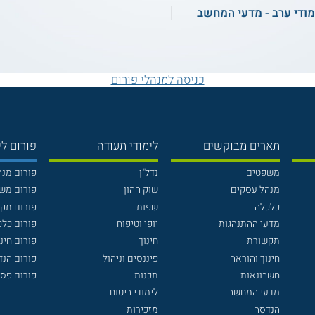
מודי ערב - מדעי המחשב
כניסה למנהלי פורום
תארים מבוקשים
לימודי תעודה
פורום לי
משפטים
נדל"ן
פורום מנ
מנהל עסקים
שוק ההון
פורום מש
כלכלה
שפות
פורום תק
מדעי ההתנהגות
יופי וטיפוח
פורום כלכ
תקשורת
חינוך
פורום חינו
חינוך והוראה
פיננסים וניהול
פורום הנ
חשבונאות
תכנות
פורום פסי
מדעי המחשב
לימודי ביטוח
הנדסה
מזכירות