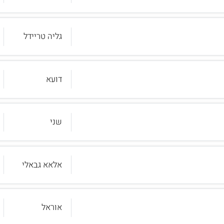
גליה טריידל
דועא
שני
אלאא גבאלי
אוראל