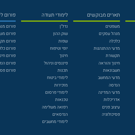
תארים מבוקשים
לימודי תעודה
פורום לי
משפטים
נדל"ן
פורום מנ
מנהל עסקים
שוק ההון
פורום מש
כלכלה
שפות
פורום תק
מדעי ההתנהגות
יופי וטיפוח
פורום כלכ
תקשורת
חינוך
פורום חינו
חינוך והוראה
פיננסים וניהול
פורום הנ
חשבונאות
תכנות
פורום פסי
מדעי המחשב
לימודי ביטוח
הנדסה
מזכירות
מדעי המדינה
לימודי פרסום
אדריכלות
טכנאות
עיצוב פנים
רפואה משלימה
פסיכולוגיה
הנדסאים
לימודי מחשבים