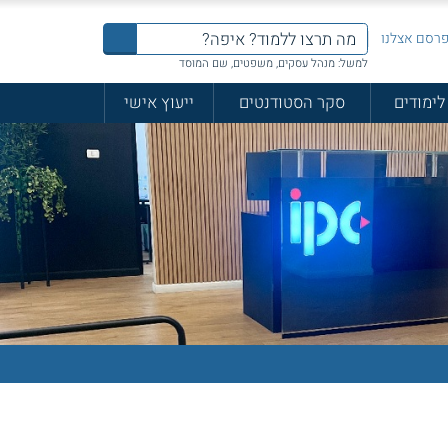
רסם אצלנו
למשל: מנהל עסקים, משפטים, שם המוסד
לימודים
סקר הסטודנטים
ייעוץ אישי