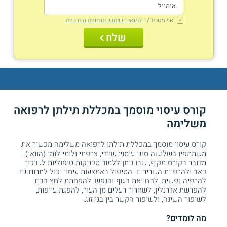
אני מסכים/ה
לתנאי השימוש
ומדיניות הפרטיות
שלח
קורס עיסוי מוסמך במכללת תילתן לרפואה
משלימה
קורס עיסוי מוסמך במכללת תילתן לרפואה משלימה מכשיר את
משתתפיו בשלושה סוגי עיסוי: שוודי, צרפתי ולומי לומי (הוואי).
מדובר בקורס מקיף, שבו ניתן ללמוד טכניקות טיפוליות לשיכוך
כאב ולהרפיית השרירים. הטיפול באמצעות עיסוי יכול לתרום גם
להרפיה נפשית, להחייאת הגוף והנפש, להפחתת לחץ הדם,
להפרשת אדרנלין, לשחרור רעלים מן העור, להפגת עייפות,
לשיפור השינה, ולשיפור הקשר בין בני זוג.
מה לומדים?