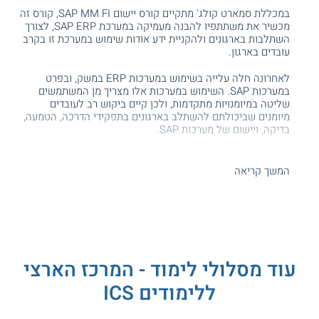
במכללת סמארט קולג' מתקיים קורס יישום SAP MM FI, קורס זה
מכשיר את משתתפיו להבנה מעמיקה במערכת SAP ERP, לצורך
השתלבות בארגונים ולהקניית ידע אודות שימוש במערכת זו בקרב
עובדים בארגון.
לאחרונה חלה עלייה בשימוש במערכות ERP במשק, ובפרט
במערכות SAP. השימוש במערכות אלו מצריך מן המשתמשים
שליטה במיומנויות מתקדמות, ולכן קיים ביקוש רב לעובדים
מיומנים שביכולתם להשתלב בארגונים בתפקידי הדרכה, הטמעה,
בדיקה, ויישום של מערכות SAP.
מה לומדים?
המשך קריאה
מטרת הקורס היא הכשרת מיישמים ויועצים במערכת
SAP
,
והקניית הבנה מעמיקה וכלים רוחביים למשתמשים קיימים
במערכת זו.
במהלך הקורס, ניתן להכיר לעומק את מערכת SAP וללמוד אודות
המודלים העיקריים בתעשייה, הכוללים את מודל MM (מודל מלאי
ורכש), מודל FI (מודל בחשבונאות פיננסית), מודל CO (מודל
עוד מסלולי לימוד - המרכז הארצי
בתחום החשבונאות, התמחיר, הבקרה והתקציב), ומודל SD (מודל
ללימודים ICS
מכירות והפצה).