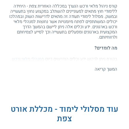
קורס ניהול מלאי ורכש הנערך במכללה האזורית צפת - היחידה
ללימודי חוץ מתאים למעוניינים להשתלב במקצוע נחוץ בתעשייה
ובמשק. מסלול לימודי תעודה זה מתאים לדרישות השוק ובמהלכו
יכולים המשתתפים לפתח מיומנויות אשר נחוצות למנהלי מלאי
ורכש בארגונים. ידע וכלים אלה ניתן ליישם בהמשך הדרך
המקצועית בארגונים ומפעלים בתעשייה וכך לסייע לצמיחתם
ולרווחיותם.
מה לומדים?
בקורס ניתן לרכוש ידע וכלים הנדרשים כיום
ממנהלי מלאי ורכש
.
המשך קריאה
משתתפים בתכנית זו מכירים את השלבים בתהליכי ניהול המלאי
ורוכשים מיומנויות המותאמות לדרישות השוק. הם לומדים
בהחרבה על תהליכי התכנון של אמצעי אחסנה וכן על תכנון של
היקפי מלאים. נלמדים גם תהליכי איתור ספקים ובקרה על ביצוע
ההזמנות באופן המותאם לדרישות השוק ולתפקוד הנדרש כתוצאה
מתמורות אלה.
מושם דגש על פיתוח של מיומנויות ניהול וארגון החשובות למנהלי
עוד מסלולי לימוד - מכללת אורט
הרכש והמלאים. הם מפתחים מיומנויות משא ומתן ואסטרטגיה
צפת
ומתוודעים לסוגיות כלכליות ומשפטיות רלוונטיות ולהסכמים שונים
בתחום. כמו כן, נלמדים מדדים לביקורת ולהערכה על ביצועי רכש
לצד טכנולוגיות מחשוב ומערכות מידע שבהם משתמשים בתחום