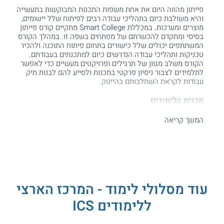
פייתון מהווה היום את אחת משפות התכנות המבוקשות בתעשייה
והיא משולבת כיום בתהליכי עבודה רבים לפיתוח שלל יישומים,
מוצרים ומערכות. במכללת Smart College מתקיים קורס פייתון
בסיסי ומתקדם להכשרתם של מפתחים בשפה זו. במהלך הקורס
המשתתפים יכולים שלל כישורים בתחום פיתוח התוכנה ולהכיר
טכניקות ותהליכי עבודה הנדרשים כיום למתכנתים בעבודתם.
הקורס משלב מגוון של תרגילים ופרויקטים מעשיים כדי לאפשר
לתלמידים לצבור ניסיון פרקטי בתכנות ולסייע להם לבנות תיק
עבודות לקראת השתלבותם בהייטק.
תכנית הלימודים
במהלך הקורס המשתתפים רוכשים סל נרחב של כלים לפיתוח
המשך קריאה
בשפת התכנות המבוקשת
פייתון
. הם מתחילים בהיכרות עם מבנה
השפה ועם אפשרויות בסיסיות לפיתוח וממשיכים בלימוד עקרונות
מתקדמים בפיתוח פייתון. הם לומדים כלים רבים לשימוש
בספריות, Threads ואובייקטים בתהליך הפיתוח ועוסקים גם
בשילוב שבין פייתון למערכת ההפעלה לינוקס. בהמשך הם גם
מקבלים הכנה ממוקדת לקראת ההשתלבות בתחום ההייטק
כמפתחים.
עוד מסלולי לימוד - המרכז הארצי
ללימודים ICS
רוצים להתקדם כמפתחים? קראו עוד על
קורס
תכנות