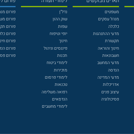
תארים מבוקשים
לימודי תעודה
פורום לי
משפטים
נדל"ן
פורום מנ
מנהל עסקים
שוק ההון
פורום מש
כלכלה
שפות
פורום תק
מדעי ההתנהגות
יופי וטיפוח
פורום כלכ
תקשורת
חינוך
פורום חינו
חינוך והוראה
פיננסים וניהול
פורום הנ
חשבונאות
תכנות
פורום פסי
מדעי המחשב
לימודי ביטוח
הנדסה
מזכירות
מדעי המדינה
לימודי פרסום
אדריכלות
טכנאות
עיצוב פנים
רפואה משלימה
פסיכולוגיה
הנדסאים
לימודי מחשבים