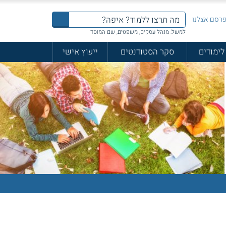
רסם אצלנו
למשל: מנהל עסקים, משפטים, שם המוסד
לימודים
סקר הסטודנטים
ייעוץ אישי