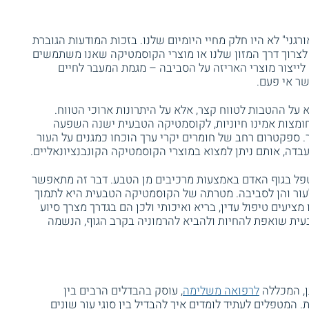
גני" לא היו חלק מחיי היומיום שלנו. בזכות המודעות הגוברת
לצרוך דרך המזון שלנו או מוצרי הקוסמטיקה שאנו משתמשים
ייצור מוצרי האריזה על הסביבה – מגמת המעבר לחיים
שר אי פעם.
על ההטבות לטווח קצר, אלא על היתרונות ארוכי הטווח.
וחומצות אמינו חיוניות, לקוסמטיקה הטבעית ישנה השפעה
 ספקטרום רחב של חומרים יקרי ערך הוכחו כמגנים על העור
בדה, אותם ניתן למצוא במוצרי הקוסמטיקה הקונבנציונאליים.
פל בגוף האדם באמצעות מרכיבים מן הטבע. דבר זה מתאפשר
 לעור והן לסביבה. מטרתה של הקוסמטיקה הטבעית היא לתמוך
מציעים טיפול עדין, בריא ואיכותי ולכן הם בגדרך מצרך סיוע
עית שואפת להחיות ולהביא להרמוניה בקרב הגוף, הנשמה
, המכללה
לרפואה משלימה
, עוסק בהבדלים הרבים בין
 המטפלים לעתיד לומדים איך להבדיל בין סוגי עור שונים