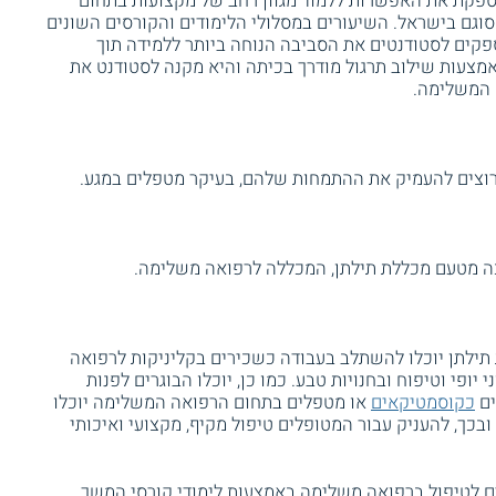
ספקת את האפשרות ללמוד מגוון רחב של מקצועות בתחום
וגם בישראל. השיעורים במסלולי הלימודים והקורסים השונים
ספקים לסטודנטים את הסביבה הנוחה ביותר ללמידה תוך
צעות שילוב תרגול מודרך בכיתה והיא מקנה לסטודנט את
 המשלימה.
רוצים להעמיק את ההתמחות שלהם, בעיקר מטפלים במגע.
ה מטעם מכללת תילתן, המכללה לרפואה משלימה.
תילתן יוכלו להשתלב בעבודה כשכירים בקליניקות לרפואה
יופי וטיפוח ובחנויות טבע. כמו כן, יוכלו הבוגרים לפנות
ים
כקוסמטיקאים
או מטפלים בתחום הרפואה המשלימה יוכלו
כך, להעניק עבור המטופלים טיפול מקיף, מקצועי ואיכותי
פים לטיפול ברפואה משלימה באמצעות לימודי קורסי המשך