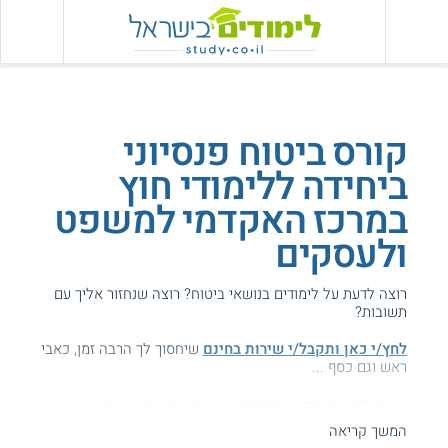
קורס ביטוח פנסיוני
ביחידה ללימודי חוץ
במרכז האקדמי למשפט
ולעסקים
רוצה לדעת על לימודים בנושאי ביטוח? רוצה שנחזור אליך עם
תשובות?
לחץ/י כאן ותקבל/י שירות בחינם
שיחסוך לך הרבה זמן, כאבי
ראש וגם כסף ...
הגעת לדף עם מידע על לימודי חוץ רמת גן - ביטוח פנסיוני.
המשך קריאה
המידע באתר הועיל ל87% מהגולשים.