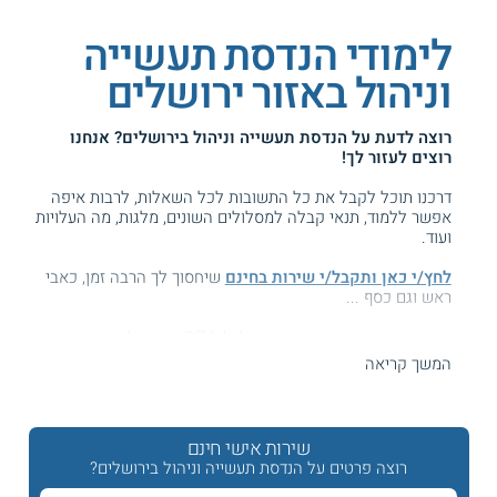
לימודי הנדסת תעשייה
וניהול באזור ירושלים
רוצה לדעת על
הנדסת תעשייה וניהול בירושלים
? אנחנו
רוצים לעזור לך!
דרכנו תוכל לקבל את כל התשובות לכל השאלות, לרבות איפה
אפשר ללמוד, תנאי קבלה למסלולים השונים, מלגות, מה העלויות
ועוד.
לחץ/י כאן ותקבל/י שירות בחינם
שיחסוך לך הרבה זמן, כאבי
ראש וגם כסף ...
המידע באתר הועיל ל87% מהגולשים.
עזרנו גם לך? דרג אותנו:
המשך קריאה
שירות אישי חינם
לימודי הנדסת תעשייה וניהול B.Sc. בירושלים וסביבתה
רוצה פרטים על הנדסת תעשייה וניהול בירושלים?