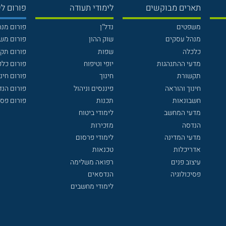
תארים מבוקשים
לימודי תעודה
פורום לי
משפטים
נדל"ן
פורום מנ
מנהל עסקים
שוק ההון
פורום מש
כלכלה
שפות
פורום תק
מדעי ההתנהגות
יופי וטיפוח
פורום כלכ
תקשורת
חינוך
פורום חינו
חינוך והוראה
פיננסים וניהול
פורום הנ
חשבונאות
תכנות
פורום פסי
מדעי המחשב
לימודי ביטוח
הנדסה
מזכירות
מדעי המדינה
לימודי פרסום
אדריכלות
טכנאות
עיצוב פנים
רפואה משלימה
פסיכולוגיה
הנדסאים
לימודי מחשבים