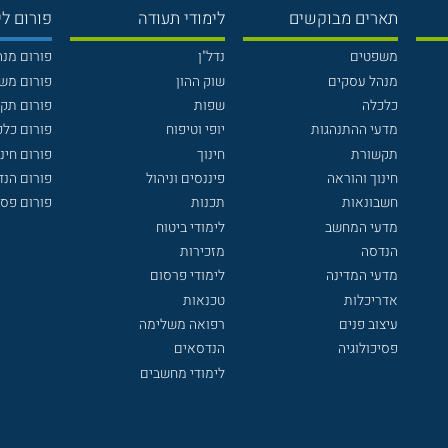
תארים מבוקשים
לימודי תעודה
פורום לי
משפטים
נדל"ן
פורום מנ
מנהל עסקים
שוק ההון
פורום מש
כלכלה
שפות
פורום תק
מדעי ההתנהגות
יופי וטיפוח
פורום כלכ
תקשורת
חינוך
פורום חינו
חינוך והוראה
פיננסים וניהול
פורום הנ
חשבונאות
תכנות
פורום פסי
מדעי המחשב
לימודי ביטוח
הנדסה
מזכירות
מדעי המדינה
לימודי פרסום
אדריכלות
טכנאות
עיצוב פנים
רפואה משלימה
פסיכולוגיה
הנדסאים
לימודי מחשבים