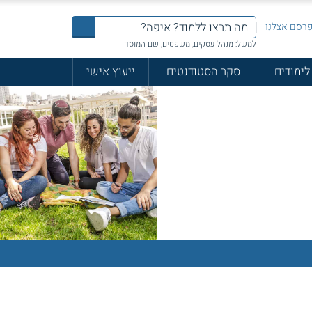
רסם אצלנו
למשל: מנהל עסקים, משפטים, שם המוסד
לימודים
סקר הסטודנטים
ייעוץ אישי