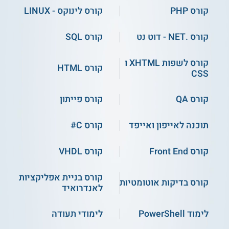
מבוא לשפת פייתון
טיפוסי נתונים
קורס PHP
קורס לינוקס - LINUX
קורס .NET - דוט נט
קורס SQL
תכנות מונחה עצמים
תנאים מקוננים
קורס לשפות XHTML ו
קורס HTML
משתנים וההבדלים
ועוד
CSS
ביניהם
קורס QA
קורס פייתון
סגל הוראה
תוכנה לאייפון ואייפד
קורס C#
המרצה בקורס תכנות בשפת פייתון היא בוגרת קורס תכנות
ביחידת ממר"ם בצה"ל. כמו כן, היא בעלת ותק רב בתחום מערכות
המידע ובתחום התכנות. בנוסף, היא בעלת תואר בהנדסת תעשייה
קורס Front End
קורס VHDL
וניהול, מטעם אוניברסיטת תל אביב.
קורס בניית אפליקציות
על מוסד הלימוד
קורס בדיקות אוטומטיות
לאנדרואיד
מרכז אקסטרה סטודנט ממוקם באוניברסיטת תל אביב. המרכז
מציע שלל הכשרות מקצועיות בתחומי המחשבים והתוכנה. בין
לימוד PowerShell
לימודי תעודה
המסלולים המוצעים ניתן לציין
קורס תכנות בשפת Java
,
קורס
פיתוח אפליקציות לאנדרואיד
, קורס עיצוב גרפי מעשי,
קורס קידום