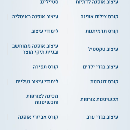
עיצוב אופנה לדתיות
סטיילינג
מעת לעת. המידע המוצג כאן נכתב ונערך על ידי
צוות האתר. למען הסר ספק בין האתר למוסד
קורס צילום אופנה
עיצוב אופנה באיטליה
הלימודים לא מתקיים קשר מכל סוג שהוא.
קורס תדמיתנות
לימודי עיצוב
למידע נוסף לחצו:
מכללת שנקר | שנקר - בית ספר
גבוה להנדסה ולעיצוב
עיצוב אופנה ממוחשב
עיצוב טקסטיל
ובניית תיקי מוצר
עיצוב בגדי ילדים
קורס תפירה
קורס דוגמנות
לימודי עיצוב נעליים
מכינה לצורפות
תכשיטנות צורפות
ותכשיטנות
עיצוב בגדי ערב
קורס אביזרי אופנה