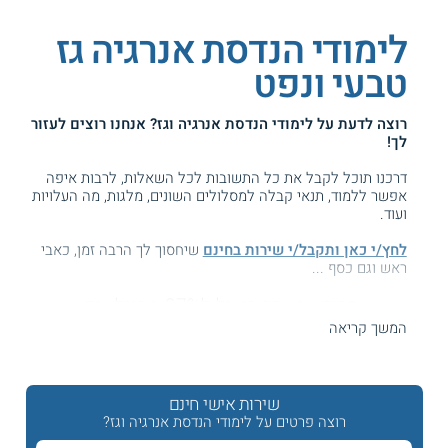
לימודי הנדסת אנרגיה גז
טבעי ונפט
רוצה לדעת על
לימודי הנדסת אנרגיה וגז
? אנחנו רוצים לעזור
לך!
דרכנו תוכל לקבל את כל התשובות לכל השאלות, לרבות איפה
אפשר ללמוד, תנאי קבלה למסלולים השונים, מלגות, מה העלויות
ועוד.
לחץ/י כאן ותקבל/י שירות בחינם
שיחסוך לך הרבה זמן, כאבי
ראש וגם כסף ...
המידע באתר הועיל ל87% מהגולשים.
עזרנו גם לך? דרג אותנו:
המשך קריאה
שירות אישי חינם
לימודי הנדסת אנרגיית גז ונפט B.Sc.
רוצה פרטים על לימודי הנדסת אנרגיה וגז?