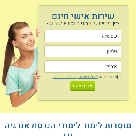
נושאי הלימוד
שירות אישי חינם
צריך פרטים על לימודי הנדסת אנרגיה וגז?
הובלה וניזול של גז
כלכלת אנרגיה
טבעי
מערכות התמרת
טיפול ועיבוד גז
אנרגיה
אני מסכים/ה
לתנאי השימוש
ומדיניות הפרטיות
בטיחות וחיסכון אנרגטי
אגירה ואחסון גז
אני רוצה
מאגרי נפט גיאולוגיים
תהליכי שאיבה
מדידה ובקרת זרימה
חלוקה לצרכנים
מוסדות לימוד לימודי הנדסת אנרגיה
וגז
אמינות במערכות גז
תקנים ותחיקה