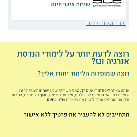
שירות אישי חינם
תכנית הלימודים
במהלך הלימודים, הסטודנטים מקבלים היכרות עם מגוון ההיבטים
עוד מוסדות לימוד
של תעשיית האנרגיה, החל מתהליכי הפקה שלה ועד לשימושיה
השונים במתקנים ובמפעלים, תוך שהם שמים דגש מיוחד על משק
הגז הטבעי בישראל. כך הם לומדים לתכנן מערכות לטיפול
ולהובלה של הגז הטבעי, לאחסן אותו במאגרים מתאימים ולחלק
אותו לצרכנים במשק, תוך בקרה ותחזוקה מתאימה של המערכות.
רוצה לדעת יותר על לימודי הנדסת
בנוסף, הם עוסקים בסוגיות אקולוגיות וביחסי הגומלין שבין ענף
אנרגיה וגז?
האנרגיה ובין איכות הסביבה וגם דנים בסוגיות משפטיות, כלכליות,
ובטיחותיות, המהותיות לתחומים אלו.
רוצה שמוסדות הלימוד יחזרו אליך?
מתכונת הלימוד
בדומה למסלולים נוספים בלימודי ההנדסה, לימודי תחום זה
אנחנו באתר לימודים דואגים לך. נציגי השירות שלנו ישמחו לענות לך על
מתפרשים על פני כארבע שנים. במהלכם, הסטודנטים משתתפים
שאלות בנושאי: תנאי קבלה, מלגות, עלויות, קורסים, משך הלימודים, הטבות
במגוון שיעורי חובה ובחירה וגם מתנסים בצורה מעשית במיומנויות
וכו', אנו מזמינים אותך לנסות את השירות שלנו
בחינם
.
התכנון והתפעול והבקרה של מערכות שונות.
מתחייבים לא להעביר את פרטיך ללא אישור
אקולוגיה מעניינת אתכם?
לימודי הנדסת
סביבה