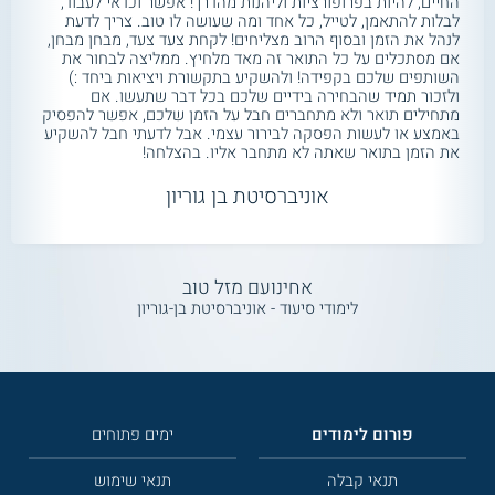
החיים, להיות בפרופורציות וליהנות מהדרך! אפשר וכדאי לעבוד,
לבלות להתאמן, לטייל, כל אחד ומה שעושה לו טוב. צריך לדעת
לנהל את הזמן ובסוף הרוב מצליחים! לקחת צעד צעד, מבחן מבחן,
אם מסתכלים על כל התואר זה מאד מלחיץ. ממליצה לבחור את
השותפים שלכם בקפידה! ולהשקיע בתקשורת ויציאות ביחד :)
ולזכור תמיד שהבחירה בידיים שלכם בכל דבר שתעשו. אם
מתחילים תואר ולא מתחברים חבל על הזמן שלכם, אפשר להפסיק
באמצע או לעשות הפסקה לבירור עצמי. אבל לדעתי חבל להשקיע
את הזמן בתואר שאתה לא מתחבר אליו. בהצלחה!
אוניברסיטת בן גוריון
אחינועם מזל טוב
לימודי סיעוד - אוניברסיטת בן-גוריון
פורום לימודים
ימים פתוחים
תנאי קבלה
תנאי שימוש