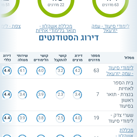
63 מדרגים
22 מדרגים
51 מדרגים
לימודי סיעוד - עמק
מכללת אשקלון -
צפת - לימו
יזרעאל
תואר בלימודי אחיות
דירוג הסטודנטים
מספר
דירוג
קושי
קושי
שירותי
דירוג
מסלול
מדרגים
מרצים
להתקבל
הלימודים
מנהלה
כללי
לימודי סיעוד
63
4.4
4.1
4.0
3.2
4.2
- עמק יזרעאל
בית הספר
לאחיות
בנצרת - תואר
7
4.4
3.4
3.9
2.3
3.4
ראשון
בסיעוד
שערי צדק -
19
4.4
3.9
3.8
2.5
4.0
לימודי סיעוד
מכללת
אשקלון -