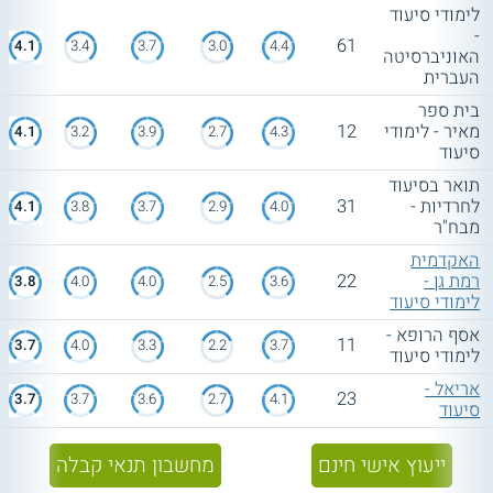
לימודי סיעוד
-
61
4.1
3.4
3.7
3.0
4.4
האוניברסיטה
העברית
בית ספר
מאיר - לימודי
12
4.1
3.2
3.9
2.7
4.3
סיעוד
תואר בסיעוד
לחרדיות -
31
4.1
3.8
3.7
2.9
4.0
מבח"ר
האקדמית
רמת גן -
22
3.8
4.0
4.0
2.5
3.6
לימודי סיעוד
אסף הרופא -
11
3.7
4.0
3.3
2.2
3.7
לימודי סיעוד
אריאל -
23
3.7
3.7
3.6
2.7
4.1
סיעוד
ייעוץ אישי חינם
מחשבון תנאי קבלה