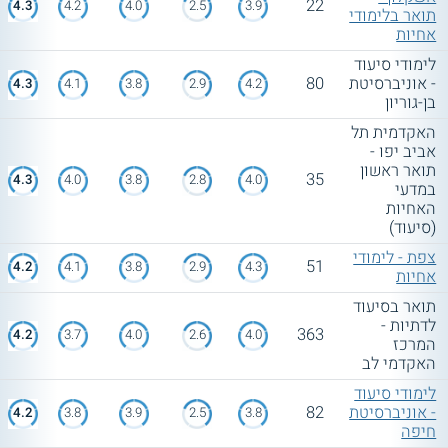
22
4.3
4.2
4.0
2.5
3.9
תואר בלימודי
אחיות
לימודי סיעוד
- אוניברסיטת
80
4.3
4.1
3.8
2.9
4.2
בן-גוריון
האקדמית תל
אביב יפו -
תואר ראשון
35
4.3
4.0
3.8
2.8
4.0
במדעי
האחיות
(סיעוד)
צפת - לימודי
51
4.2
4.1
3.8
2.9
4.3
אחיות
תואר בסיעוד
לדתיות -
363
4.2
3.7
4.0
2.6
4.0
המרכז
האקדמי לב
לימודי סיעוד
- אוניברסיטת
82
4.2
3.8
3.9
2.5
3.8
חיפה