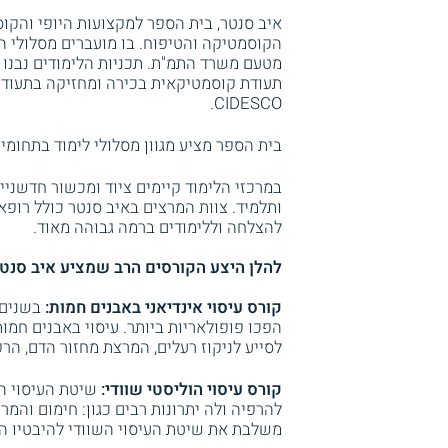
הקוסמטיקה והטיפוח. בו מועברים מסלולי ה
מטעם משרד התמ"ת. תכניות הלימודים נבנו 
תעודת קוסמטיקאית בכירה ומחזיקה בתעודת
CIDESCO.
בית הספר מציע מגוון מסלולי לימוד בתחומי
במרכזי הלימוד קיימים ציוד ומכשור חדשניי
ותלמיד. צוות המרצים באיב סנטר כולל רופא
להצלחה וללימודים ברמה גבוהה מאוד.
להלן היצע הקורסים הרב שמציע איב סנטר 
קורס עיסוי אינדיאני באבנים חמות:
בשנים 
הפכו פופולאריות ביותר. עיסוי באבנים חמו
לסייע לניקוז רעלים, המרצת מחזור הדם, הר
קורס עיסוי הוליסטי שוודי:
שיטת העיסוי הש
להרפיה ולה יתרונות רבים כגון: חימום והמ
משלבת את שיטת העיסוי השוודי להיבטיו הר