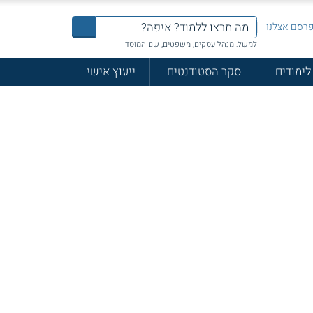
רסם אצלנו
למשל: מנהל עסקים, משפטים, שם המוסד
לימודים
סקר הסטודנטים
ייעוץ אישי