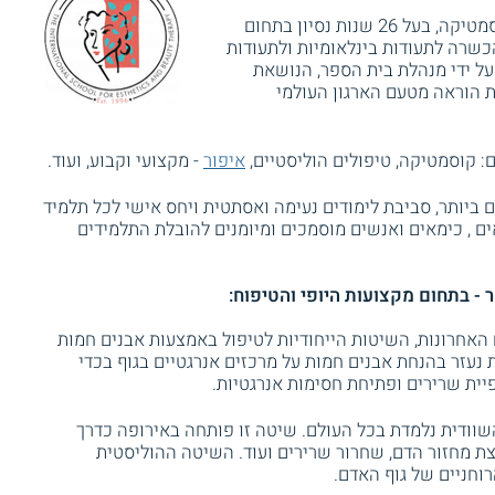
איב סנטר, בית הספר למקצועות היופי והקוסמטיקה, בעל 26 שנות נסיון בתחום
כשרה לתעודות בינלאומיות ולתעודות
על ידי מנהלת בית הספר, הנושאת
 הוראה מטעם הארגון העולמי
ם: קוסמטיקה, טיפולים הוליסטיים,
איפור
- מקצועי וקבוע, ועוד.
ם ביותר, סביבת לימודים נעימה ואסתטית ויחס אישי לכל תלמיד
ים , כימאים ואנשים מוסמכים ומיומנים להובלת התלמידים
- בתחום מקצועות היופי והטיפוח:
האחרונות, השיטות הייחודיות לטיפול באמצעות אבנים חמות
ת נעזר בהנחת אבנים חמות על מרכזים אנרגטיים בגוף בכדי
פיית שרירים ופתיחת חסימות אנרגטיות.
וודית נלמדת בכל העולם. שיטה זו פותחה באירופה כדרך
רצת מחזור הדם, שחרור שרירים ועוד. השיטה ההוליסטית
וחניים של גוף האדם.