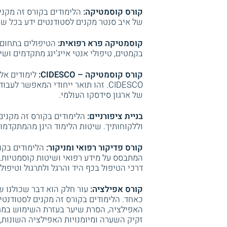
קורס קוסמטיקה:
הלימודים בקורס זה מקנ
של איב סנטר מקנים לסטודנטים ידע בכל ש
קוסמטיקה פרא רפואית:
הטיפולים בתחום ז
בקמטים, טיפולי אנטי אייג’ינג מתקדמים ושי
קורס קוסמטיקה – CIDESCO:
לימודים אלו
CIDESCO. זהו תואר ייחודי המאפשר 
של ארגון סידסקו העולמי.
בניית ציפורניים:
הלימודים בקורס זה מקנים 
וללקוחותיך. שיטות הלימוד הינן מהמתקדמות
קורס פדיקור רפואי ומניקור:
הלימודים בקור
המתבסס על מידע רפואי ושיטות קוסמטיות
דרכי הטיפול בכף היד והרגל ולתרגול וטיפול
קורס אפילציה:
עור חלק הוא דבר שכולנו ש
כאחד. הלימודים בקורס זה מקנים לסטודנט
האפילציה, הסרת שיער בעזרת השימוש במחט
זקיק השערה ומיומנויות האפילציה השונות, 