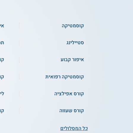
קוסמטיקה
אי
סטיילינג
תס
איפור קבוע
קו
קוסמטיקה רפואית
קו
קורס אפילציה
לי
קורס שעווה
קו
כל המסלולים