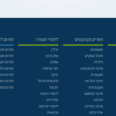
תארים מבוקשים
לימודי תעודה
פורום לי
משפטים
נדל"ן
פורום מנ
מנהל עסקים
שוק ההון
פורום מש
כלכלה
שפות
פורום תק
מדעי ההתנהגות
יופי וטיפוח
פורום כלכ
תקשורת
חינוך
פורום חינו
חינוך והוראה
פיננסים וניהול
פורום הנ
חשבונאות
תכנות
פורום פסי
מדעי המחשב
לימודי ביטוח
הנדסה
מזכירות
מדעי המדינה
לימודי פרסום
אדריכלות
טכנאות