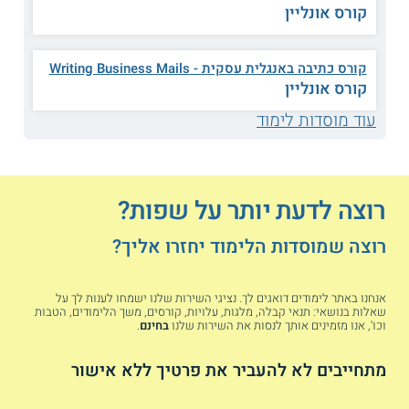
קורס אונליין
הקורסים ללימודי שפות מתקיימים בפריסה ארצית, מצפון ועד
דרום. המוסדות הבאים מפעילים מספר סניפים בפריסה ארצית:
קורס כתיבה באנגלית עסקית - Writing Business Mails
קורס אונליין
ברלינגטון אינגליש:
רשת ברלינגטון
אינגליש (Burlington English) עורכת מגוון
עוד מוסדות לימוד
קורסים ללימודי השפה האנגלית, בהם קורס
אנגלית למתחילים, קורס אנגלית
למתקדמים, קורס אנגלית עסקית, קורס
אנגלית מדוברת, קורס אנגלית פרונטאלי,
רוצה לדעת יותר על שפות?
וקורס אנגלית קבוצתי. לברלינגטון אינגליש
סניפים במגוון ערים, בהן תל אביב, חיפה,
רוצה שמוסדות הלימוד יחזרו אליך?
באר שבע, ירושלים, חדרה, פתח תקווה,
ראשון לציון, כפר סבא, חולון, וקריית
ביאליק
אנחנו באתר לימודים דואגים לך. נציגי השירות שלנו ישמחו לענות לך על
שאלות בנושאי: תנאי קבלה, מלגות, עלויות, קורסים, משך הלימודים, הטבות
וכו', אנו מזמינים אותך לנסות את השירות שלנו
בחינם
.
דיאלוג - האוניברסיטה הפתוחה:
דיאלוג
מתחייבים לא להעביר את פרטיך ללא אישור
הוא בית הספר ללימודי שפות במערך
לימודי החוץ של האוניברסיטה הפתוחה.