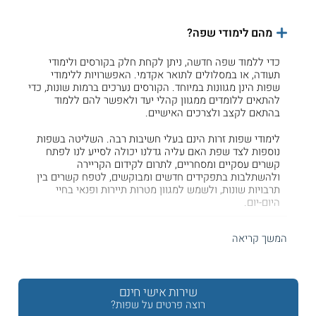
מהם לימודי שפה?
כדי ללמוד שפה חדשה, ניתן לקחת חלק בקורסים ולימודי
תעודה, או במסלולים לתואר אקדמי. האפשרויות ללימודי
שפות הינן מגוונות במיוחד. הקורסים נערכים ברמות שונות, כדי
להתאים ללומדים ממגוון קהלי יעד ולאפשר להם ללמוד
בהתאם לקצב ולצרכים האישיים.
לימודי שפות זרות הינם בעלי חשיבות רבה. השליטה בשפות
נוספות לצד שפת האם עליה גדלנו יכולה לסייע לנו לפתח
קשרים עסקיים ומסחריים, לתרום לקידום הקריירה
ולהשתלבות בתפקידים חדשים ומבוקשים, לטפח קשרים בין
תרבויות שונות, ולשמש למגוון מטרות תיירות ופנאי בחיי
היום-יום.
איזו שפה כדאי לי ללמוד?
המשך קריאה
אחת השפות המבוקשות אותה אנשים מעוניינים ללמוד
הינה
השפה האנגלית
. זאת מכיוון שמדובר באחת השפות
שירות אישי חינם
המדוברות ביותר בעולם, אשר משמשת בעולם העסקים,
באקדמיה, בתקשורת, ובאפיקים רבים נוספים בחיי היום-יום
רוצה פרטים על שפות?