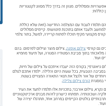
פשרויות ומסלולים. מגוון זה בדרך כלל מסווג לקטגוריות
כוללות:
ם תלמדו לעבוד עם המצלמה החדישה (זאת שלא כוללת
 למחשב ולעבד אותם בתוכנת פוטושופ. קיימים מסלולים
ורס מקצועי מקיף תוכלו לפתוח קריירה, למשל, בתור צלמי
ים גם קורסי
צילום אופנה
, צילום מוצר וצילום לפרסום. בהם
מלאכותי בתוך סביבת הסטודיו הסגורה, ועל תיעוד מחמיא
ם ועוד.
ם גיאוגרפי; בקורס הזה יעבדו איתכם על צילום של חיות,
 בסביבה הטבעית, בכל שעות היום והלילה. ילמדו אתכם לצלם
וחדים של אור ולנצל את תנאי התאורה המצויים בשטח.
י במסגרת
קורס צילום צלילה
.
נקרא, צילום אורבני; בתכניות אלו תלמדו לתעד את העיר
לקיה ושכונותיה. תפתחו כישרון לזהות מבנים ארכיטקטוניים
ם תרבותיים בולטים הקיימים במרחב אחד, תתרגלו יצירה של
ועוד.