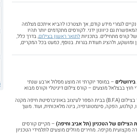
 נקיים לגמרי מידע קודם, אך תצטרכו להביא איתכם מצלמה
המאפשרת גם כיוונון ידני. לקורסים מתקדמים יותר תהיו
 של קורס מתחילים. בתכניות
לתואר ראשון בצילום
, בדרך כלל,
 ומושקע, ולהציג תעודת בגרות. בנוסף, כמעט בכל המקרים,
בירושלים
– במוסד יוקרתי זה מוצע מסלול ארבע שנתי
ע
י חוץ בבצלאל מוצעים – קורס צילום דיגיטלי וקורס מבוא
התואר הראשון בצילום (B.F.A) בבית הספר לעיצוב באוניברסיטת חיפה מקנה
, קולנוע, הפקה, סינמטוגרפיה, בינה מלאכותית, ועוד. משך
 הצילום של הטכניון (תל אביב וחיפה)
– מקיים קורסים
 מקצועית מקיפה. מחירים מוזלים מוצעים לתלמידי הטכניון