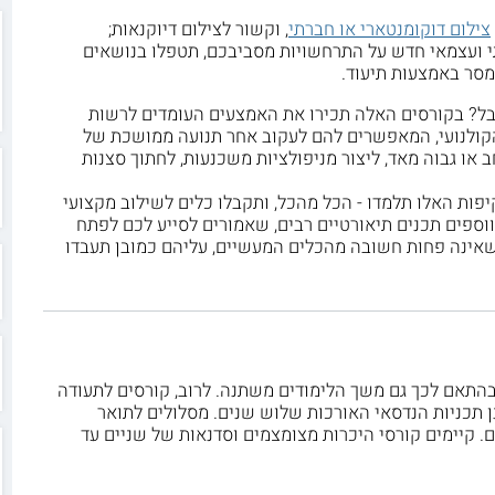
צילום דוקומנטארי או חברתי
, וקשור לצילום דיוקנאות;
י ועצמאי חדש על התרחשויות מסביבכם, תטפלו בנושאים
 מסר באמצעות תיעוד.
יבל? בקורסים האלה תכירו את האמצעים העומדים לרשות
והקולנועי, המאפשרים להם לעקוב אחר תנועה ממושכת של
 או גבוה מאד, ליצור מניפולציות משכנעות, לחתוך סצנות
פות האלו תלמדו - הכל מהכל, ותקבלו כלים לשילוב מקצועי
תווספים תכנים תיאורטיים רבים, שאמורים לסייע לכם לפתח
שאינה פחות חשובה מהכלים המעשיים, עליהם כמובן תעבדו
ובהתאם לכך גם משך הלימודים משתנה. לרוב, קורסים לתעודה
 תכניות הנדסאי האורכות שלוש שנים. מסלולים לתואר
. קיימים קורסי היכרות מצומצמים וסדנאות של שניים עד