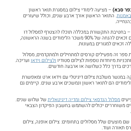
פר סבא)
– מציעה לימודי צילום במסגרת תואר ראשון
באמנות
. התואר הראשון אורך ארבע שנים, וכולל שיעורים
בהנחייה.
 בחטיבת התקשורת במכללה תוכלו להצטרף למסלול דו
שנתי מטעם מה"ט. חיילים משוחררים זכאים להנחה של 90% משכר הלימודים בשנה הראשונה,
ה זכאים למגורים במעונות.
 ספר זה מפעילים קורסים למתחילים ולמתקדמים, מסלול
כניות מיוחדות נוספות לצילום סטודיו
ולצילום וידאו
ועריכה.
רכים בדרך כלל כשלושה או ארבעה חודשים.
 במנשר משלבת צילום דיגיטלי עם וידאו ארט ומאפשרת
ימודים הם לתואר ראשון ונמשכים ארבע שנים. קיימים גם
יעים
מסלול הנדסאי צילום ומדיה דיגיטאלית
של שלוש שנים.
לים משוחררים יכולים להשתמש בחשבון הפיקדון הצבאי
שם מוצעים שלל מסלולים בתחומים: צילום אופנה, צילום
ורס תאורה ועוד.