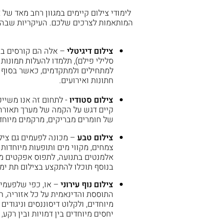
לימודי צילום קיימים במגוון רחב מאד של א
המותאמות לצרכים שלכם. העיקריות שבהן 
צילום דיגיטלי
– אלה הם קורסים בה
סלילי פילם), תלמדו להעלות תמונות
למתחילים ולמתקדמים, כאשר בסוף ק
חתונות ואירועים.
צילום סטודיו
- לתחום זה אנו משייכ
קיים דגש על הקמה של מערך תאורה 
של חומרים מבריקים, מרקמים מיוחדי
צילום טבע
– מכונה לפעמים גם צילו
צמחים, מקווי מים ותופעות מיוחדות
אלמנטים בתנועה, לתפוס אפקטים מי
בנוסף תוכלו להתקצע בצילום תת ימ
צילום נוף עירוני
– או, כפי שלפעמים 
התוססת והדינאמית על כל אזוריה, ח
מיוחדים, ולקלוט דיסוננסים וניגודי
יחסים מיוחדים בין דמויות ובין רקע, 