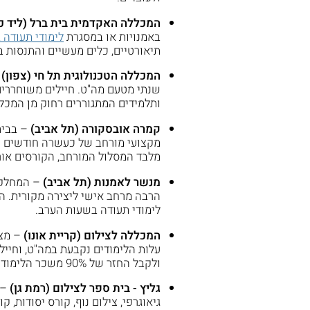
המכללה האקדמית בית ברל (ליד כ
באמנויות או במסגרת
לימודי תעודה 
תיאורטיים, כלים מעשיים והתנסות 
המכללה הטכנולוגית תל חי (צפון)
–
ותלמידים המתגוררים רחוק מן המכלל
קמרה אובסקורה (תל אביב)
– בבית
מקצועי מורחב של כעשרה חודשים ות
מלבד המסלול המורחב, הקורסים או
מנשר לאמנות (תל אביב)
– המחלקה
הרבה מרחב אישי ליצירה מקורית. הל
לימודי תעודה בשעות הערב.
המכללה לצילום (קריית אונו)
– מצ
עלות הלימודים נקבעת במה"ט, וחיי
ולקבל החזר של 90% משכר הלימוד.
גליץ - בית ספר לצילום (רמת גן)
– 
גיאוגרפי, צילום נוף, קורס יסודות, ק