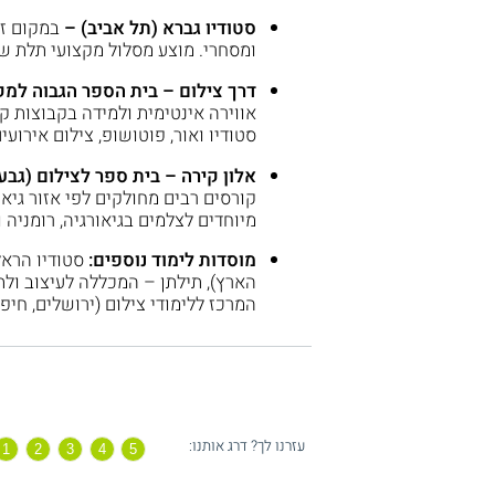
סטודיו גברא (תל אביב) –
במקום זה
ומסחרי. מוצע מסלול מקצועי תלת שנת
דרך צילום – בית הספר הגבוה למק
אווירה אינטימית ולמידה בקבוצות ק
סטודיו ואור, פוטושופ, צילום אירועים
אלון קירה – בית ספר לצילום (גבע
קורסים רבים מחולקים לפי אזור גיאו
מיוחדים לצלמים בגיאורגיה, רומניה ו
מוסדות לימוד נוספים:
סטודיו הראל
הארץ), תילתן – המכללה לעיצוב ולת
המרכז ללימודי צילום (ירושלים, חיפה
עזרנו לך? דרג אותנו: