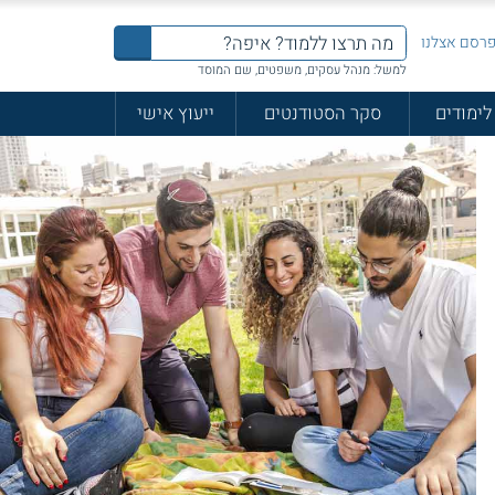
רסם אצלנו
למשל: מנהל עסקים, משפטים, שם המוסד
לימודים
סקר הסטודנטים
ייעוץ אישי