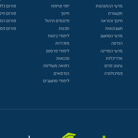
מדעי ההתנהגות
יופי וטיפוח
פורום כלכ
תקשורת
חינוך
פורום חינו
חינוך והוראה
פיננסים וניהול
פורום הנ
חשבונאות
תכנות
פורום פסי
מדעי המחשב
לימודי ביטוח
הנדסה
מזכירות
מדעי המדינה
לימודי פרסום
אדריכלות
טכנאות
עיצוב פנים
רפואה משלימה
פסיכולוגיה
הנדסאים
לימודי מחשבים