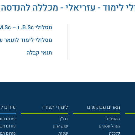
לי לימוד - עזריאלי - מכללה להנדסה 
מסלולי B.Sc. ו – M.Sc. בהנדסה
מסלולי לימוד לתואר ש
תנאי קבלה
תארים מבוקשים
לימודי תעודה
פורום לי
משפטים
נדל"ן
פורום מנ
מנהל עסקים
שוק ההון
פורום מש
כלכלה
שפות
פורום תק