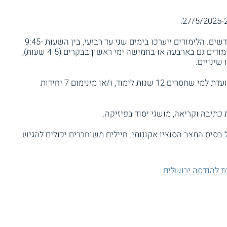
27/5/2025-2
משך התכנית כשלושה חודשים. הלימודים ייערכו בימים שני עד רביעי, בין השעות 9:45-
17:45. החל מן התאריך 29/6/25 יתקיימו לימודים גם בארבעה או בחמישה ימי ראשון בבקרים (4-5 שעות),
שינויים.
תכנית המכינה הקדם ייעודית מיועדת למי שחסרים 12 שנות לימוד, ו/או מינימום 7 יחידות
 כתיבה וקריאה, מושגי יסוד בפיזיקה.
 בסיס המצב הסוציו אקונומי. חיילים משוחררים יכולים להגיש
ת להנדסה ירושלים