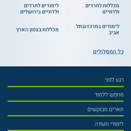
מכללות לחרדים
לימודים לחרדים
ולדתיים
ולדתיים בירושלים
לימודים במרכז ובתל
מכללות בצפון הארץ
אביב
כל המסלולים
רגע לפני
בחירת לימודים
מחפש ללמוד
תנאי קבלה
תואר ראשון
תארים מבוקשים
שכר לימוד
תואר שני
משפטים
אוניברסיטה
לימודי תעודה
הכנה לבגרות