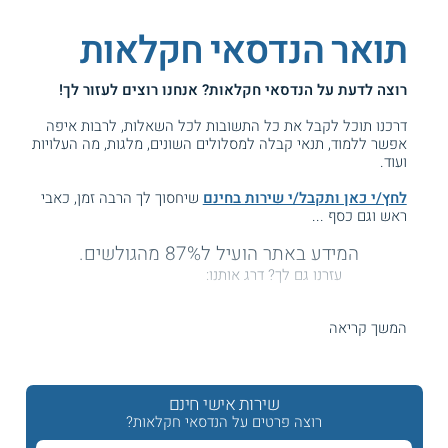
תואר הנדסאי חקלאות
רוצה לדעת על
הנדסאי חקלאות
? אנחנו רוצים לעזור לך!
דרכנו תוכל לקבל את כל התשובות לכל השאלות, לרבות איפה
אפשר ללמוד, תנאי קבלה למסלולים השונים, מלגות, מה העלויות
ועוד.
לחץ/י כאן ותקבל/י שירות בחינם
שיחסוך לך הרבה זמן, כאבי
ראש וגם כסף ...
המידע באתר הועיל ל87% מהגולשים.
עזרנו גם לך? דרג אותנו:
המשך קריאה
לימודי הנדסאי חקלאות – למי זה מתאים?
אפשרויות תעסוקה?
שירות אישי חינם
רוצה פרטים על הנדסאי חקלאות?
אם בעבר היה מגיע החקלאי לחלקת האדמה שלו