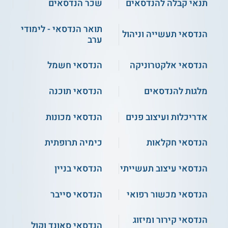
תנאי קבלה להנדסאים
שכר הנדסאים
גידולי שדה, ירקות
קורס גידול פטריות
וגנטיקה
בבית
תואר הנדסאי - לימודי
הנדסאי תעשייה וניהול
ערב
סוגי ההתמחיות
התחילו ללמוד
הנדסאי אלקטרוניקה
הנדסאי חשמל
בעלי חיים -
תחום זה מתאים למי שבא מן
מלגות להנדסאים
הנדסאי תוכנה
המשק ומכיר את דרכי הגידול הקיימות של
הצאן והבקר. במסלול זה לומדים על
האנטומיה של חיות המשק, על מצבי חולי
אדריכלות ועיצוב פנים
הנדסאי מכונות
בעדרים, על ניהול כלכלתם ומזונם של בעלי
החיים בחווה ועל הטכנולוגיות המתקדמות
הנדסאי חקלאות
כימיה תרופתית
המשמשות היום ברפתות ובחוות.
הנדסאי עיצוב תעשייתי
הנדסאי בניין
קרקע ומים -
מצב המים במדינה והקושי
הנדסאי מכשור רפואי
הנדסאי סייבר
לספק מים זמינים לגידולים בארץ האיצו את
פיתוח התחום. מדינת ישראל זוכה להכרה
הנדסאי קירור ומיזוג
בינלאומית בתחום המים וההשקיה (בעיקר
הנדסאי סאונד וקול