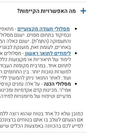
מה האפשרויות הקיימות?
מסלולי תעודה מקצועיים
- מתאפיי
ובמיקוד בתחום מסוים. ישנם מסלול
והתעסוקה (התמ"ת). ישנם כאלה המקנ
באחרים, לעומת זאת, מוענקת לבוגר
לימודים לתואר ראשון
- מסלולים א
לימוד של תיאוריות או מקצועות כל
לתחום אחד. במרבית מקומות העבודה
למשרות טובות יותר. בין התחומים ה
ועוד. לאחר התואר ניתן להמשיך ללי
מסלולי הכנה
- על אלה נמנים קורסי
אמי"ר. מכינות קדם אקדמיות ומכינו
מדעיים וטיפוח של מיומנויות למידה.
כמובן שלא כל אחד בטוח שהוא רוצה ללמוד א
אם הגעתם לשלב בו אתם בטוחים ברצונכם ל
לסייע לכם בהכוונה באמצעות הכלים שיש 