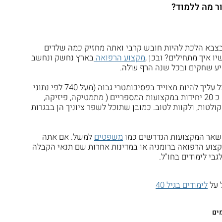
ור מה ללמוד?
 בצבא הלכת להיות חובש קרבי ואתה מחזיק כמה שלדים
ו איך מתחילים? ובכן ,
מקצוע הרפואה
בארץ נחשק ונחשב
יע שחקים ובכל שנה הרף עולה.
אז מה בכל זאת תוכל לעשות? כדי להתקבל עליך להיות מצוייד בפסיכומטרי גבוה (מעל 740 לפי נתוני
השנה שעברה) וכן בתעודת בגרות המכילה כ 20 יחידות במקצועות המספריים ( מתמטיקה, פיזיקה,
לטות, ולקוות לטוב. כמובן שתוכל לשפר ציוניך הן בבגרות
בי שאר המקצועות הנדרשים כמו
משפטים
למשל. אם אתה
קצוע הרפואה ברומניה או במדינות אחרות שם תנאי הקבלה
גבי לימודים בחו"ל.
 על
לימודים בגיל 40
ים