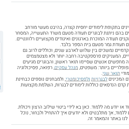
נים בתקופת לימודים יחסית קצרה, בהיבט מעשי מורחב
ים בהם ניתנת לבוגרים תעודה מטעם משרד התעשייה, המסחר
ים תעודה המוכרת בארגונים ואיגודים מקצועיים רלוונטיים.
ים תעודת גמר מטעם בית הספר בלבד.
קדמיים נמשכים בין שלוש לארבע שנים, וכוללים לרוב גם
ליים, המעניקים פרספקטיבה רחבה יותר ולא מצטמצמים
 מחפשים אנשים שסיימו תואר ראשון, והבוגרים מגיעים
פופלריים ביותר: משפטים,
מנהל עסקים
, רפואה, פסיכולוגיה
מודי
תואר שני
.
ם המכינים
לבגרויות
ולפסיכומטרי
, ולמבחנים נוספים כבחינת
ת קדם הנדסאים כוללות לימודים לבגרות, השלמת מקצועות
ע
ו יודע מה ללמוד. כאן בא לידי ביטוי שילוב הרצון ויכולת.
למוד, אך מתלבטים ולא יודעים איך להתחיל ולבחור, נוכל
לנו באתר והמאמר זה.