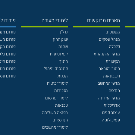
תארים מבוקשים
לימודי תעודה
פורום לי
משפטים
נדל"ן
פורום מנ
מנהל עסקים
שוק ההון
פורום מש
כלכלה
שפות
פורום תק
מדעי ההתנהגות
יופי וטיפוח
פורום כלכ
תקשורת
חינוך
פורום חינו
חינוך והוראה
פיננסים וניהול
פורום הנ
חשבונאות
תכנות
פורום פסי
מדעי המחשב
לימודי ביטוח
הנדסה
מזכירות
מדעי המדינה
לימודי פרסום
אדריכלות
טכנאות
עיצוב פנים
רפואה משלימה
פסיכולוגיה
הנדסאים
לימודי מחשבים