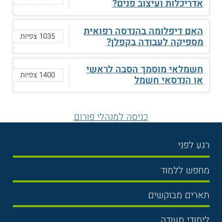
אדריכלות ועיצוב פנים?
האם דיפלומה בהנדסה רפואית
1035 צפיות
מספיקה לעבודה בקפלן?
חשמלאי מוסמך הסבה לראשי
1400 צפיות
או הנדסאי חשמל
כניסה למנהלי פורום
רגע לפני
בחירת לימודים
מחפש ללמוד
תנאי קבלה
תואר ראשון
תארים מבוקשים
שכר לימוד
תואר שני
משפטים
אוניברסיטה
לימודי תעודה