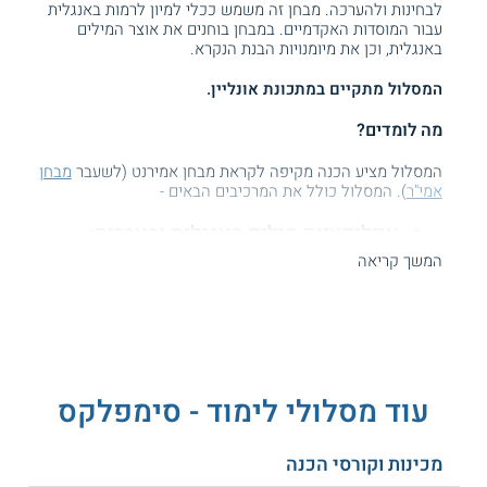
לבחינות ולהערכה. מבחן זה משמש ככלי למיון לרמות באנגלית
עבור המוסדות האקדמיים. במבחן בוחנים את אוצר המילים
באנגלית, וכן את מיומנויות הבנת הנקרא.
המסלול מתקיים במתכונת אונליין.
מה לומדים?
המסלול מציע הכנה מקיפה לקראת מבחן אמירנט (לשעבר
מבחן
אמי"ר
). המסלול כולל את המרכיבים הבאים -
אפליקציית מילים באנגלית ובעברית:
באמצעות האפליקציה יכולים התלמידים
המשך קריאה
לשפר את שליטתם באוצר המילים עוד לפני
הקורס.
שיעור פרטי אחת לשבוע:
פעם בשבוע
עוד מסלולי לימוד - סימפלקס
מתקיים שיעור פרטי במתכונת "אחד על אחד",
נוסף על המפגשים ולתגבורים, לצורך חיזוק
נושאים לבחירת התלמיד, בהתאמה אישית.
מכינות וקורסי הכנה