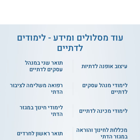
עוד מסלולים ומידע - לימודים
לדתיים
מכינת לפידות אמונה - מכינה קדם צבאית לבנות דתיות
תואר שני במנהל
עיצוב אופנה לדתיות
עסקים לדתיים
על מוסד הלימוד
"לפידות אמונה" הינה מכינה קדם צבאית לבנות דתיות, המקנה
לימודי מנהל עסקים
רפואה משלימה לציבור
הכנה לשירות צבאי משמעותי, ולחיי אמונה ורוח. מטרת המכינה
לדתיים
הדתי
לסייע לצעירות בפרק זמן משמעותי זה בחייהן, ולסייע בבניית
תשתית רוחנית ואמונית אשר תתרום לבנייתן כנשים דתיות
וכמנהיגות חברתיות.
לימודי חינוך במגזר
לימודי מכינה לדתיים
הדתי
במהלך המכינה הקדם צבאית, התלמידות יכולות לחקור ולבנות את
עולמן האישי והאמוני, ולרכוש כלים להתמודדות עם האתגרים
מכללות לחינוך והוראה
העולים בשירות הצבאי, ובהמשך החיים. אחד הערכים המרכזיים
תואר ראשון לחרדים
במכינה הינו החיים בקבוצה, הבנות לוקחות חלק פעיל בניהול
במגזר הדתי