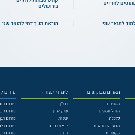
קורס טבחות לדתיים
פטים לחרדים
בירושלים
מוד לתואר שני
הוראת תנ"ך דתי לתואר שני
תארים מבוקשים
לימודי תעודה
פורום לי
משפטים
נדל"ן
פורום מנ
מנהל עסקים
שוק ההון
פורום מש
כלכלה
שפות
פורום תק
מדעי ההתנהגות
יופי וטיפוח
פורום כלכ
תקשורת
חינוך
פורום חינו