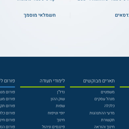
דסאים
חשמלאי מוסמך
תארים מבוקשים
לימודי תעודה
פורום לי
משפטים
נדל"ן
פורום מנ
מנהל עסקים
שוק ההון
פורום מש
כלכלה
שפות
פורום תק
מדעי ההתנהגות
יופי וטיפוח
פורום כלכ
תקשורת
חינוך
פורום חינו
חינוך והוראה
פיננסים וניהול
פורום הנ