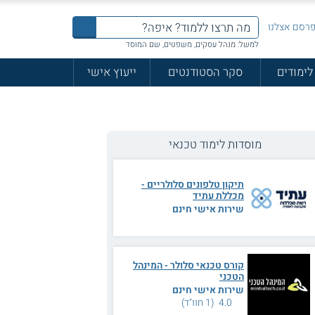
רסם אצלנו
למשל: מנהל עסקים, משפטים, שם המוסד
לימודים
סקר הסטודנטים
ייעוץ אישי
מוסדות לימוד טכנאי
תיקון טלפונים סלולריים -
מכללת עתיד
שירות אישי חינם
קורס טכנאי סלולר - המינהל
הטכני
שירות אישי חינם
4.0 (1 חוו"ד)