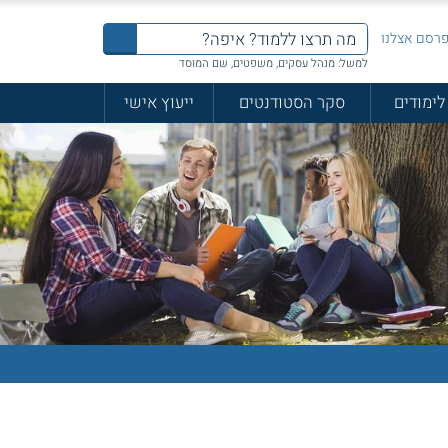
רסם אצלנו
למשל: מנהל עסקים, משפטים, שם המוסד
לימודים
סקר הסטודנטים
ייעוץ אישי