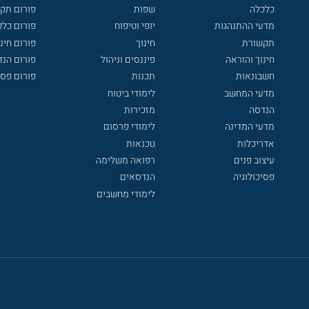
כלכלה
שפות
פורום תק
מדעי ההתנהגות
יופי וטיפוח
פורום כלכ
תקשורת
חינוך
פורום חינו
חינוך והוראה
פיננסים וניהול
פורום הנ
חשבונאות
תכנות
פורום פסי
מדעי המחשב
לימודי ביטוח
הנדסה
מזכירות
מדעי המדינה
לימודי פרסום
אדריכלות
טכנאות
עיצוב פנים
רפואה משלימה
פסיכולוגיה
הנדסאים
לימודי מחשבים