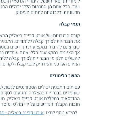
לימודי הנדסאי חשמל, לימודי הנדסאי תוכנה,
ועוד. בכל אחת מן המגמות הללו יכולים הסט
חדשניות ורלבנטיות לתחום העיסוק.
תנאי קבלה
קורס הבגרויות של אורט קריית ביאליק מתא
את הבגרויות לצורך קבלה ללימודים. התכנית
שברצונם להיבחן במקצועות הנדרשים במסגר
אך הציונים במקצועות הללו אינם עומדים בסף
להשלים חלק מן הבגרויות לצורך קבלה ללימו
המידע העדכני והמדוייק לגבי קבלה לקורס, 
המשך הלימודים
עם תום התכנית יכולים הסטודנטים לגשת לב
שעומדים בבגרויות בהצלחה ומגיעים לסף הצ
ההנדסאים במכללת אורט קריית ביאליק. חשו
חובות הקבלה הנדרשים על ידי מה"ט ומוסד ה
למידע נוסף לחצו:
אורט קריית ביאליק - מכ