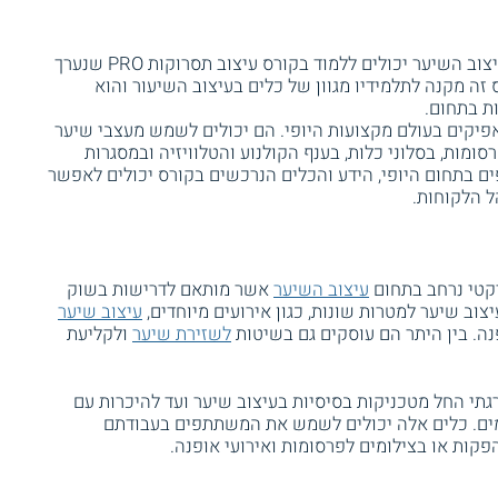
המעוניינים לרכוש כלים מתקדמים בתחום עיצוב השיער יכולים ללמוד בקורס עיצוב תסרוקות PRO שנערך
 זה מקנה לתלמידיו מגוון של כלים בעיצוב השיעור והוא
ת בתחום.
פיקים בעולם מקצועות היופי. הם יכולים לשמש מעצבי שיער
מות, בסלוני כלות, בענף הקולנוע והטלוויזיה ובמסגרות
ים בתחום היופי, הידע והכלים הנרכשים בקורס יכולים לאפשר
 הלקוחות.
קטי נרחב בתחום
עיצוב השיער
אשר מותאם לדרישות בשוק
יצוב שיער למטרות שונות, כגון אירועים מיוחדים,
עיצוב שיער
נה. בין היתר הם עוסקים גם בשיטות
לשזירת שיער
ולקליעת
תי החל מטכניקות בסיסיות בעיצוב שיער ועד להיכרות עם
דמים. כלים אלה יכולים לשמש את המשתתפים בעבודתם
קות או בצילומים לפרסומות ואירועי אופנה.