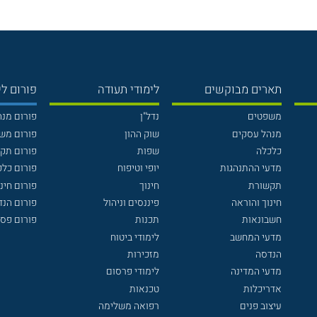
תארים מבוקשים
לימודי תעודה
פורום לי
משפטים
נדל"ן
פורום מנ
מנהל עסקים
שוק ההון
פורום מש
כלכלה
שפות
פורום תק
מדעי ההתנהגות
יופי וטיפוח
פורום כלכ
תקשורת
חינוך
פורום חינו
חינוך והוראה
פיננסים וניהול
פורום הנ
חשבונאות
תכנות
פורום פסי
מדעי המחשב
לימודי ביטוח
הנדסה
מזכירות
מדעי המדינה
לימודי פרסום
אדריכלות
טכנאות
עיצוב פנים
רפואה משלימה