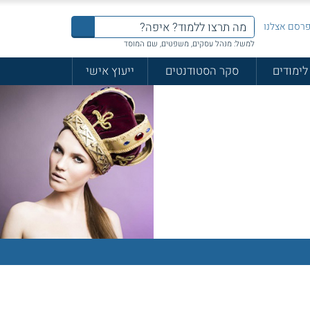
רסם אצלנו
למשל: מנהל עסקים, משפטים, שם המוסד
לימודים
סקר הסטודנטים
ייעוץ אישי