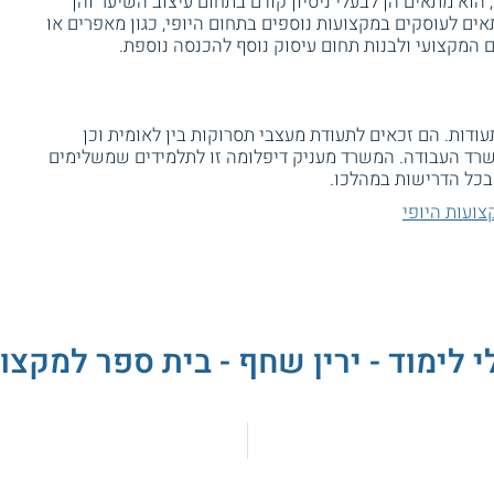
לקורס יכולים להתקבל מועמדים מעל גיל 18, הוא מתאים הן לבעלי ניסיון קודם בתחום עיצוב השיער והן
אים לעוסקים במקצועות נוספים בתחום היופי, כגון מאפרים או
 המקצועי ולבנות תחום עיסוק נוסף להכנסה נוספת.
ות. הם זכאים לתעודת מעצבי תסרוקות בין לאומית וכן
וענקת על ידי משרד העבודה. המשרד מעניק דיפלומה זו לתלמידים שמשלימים
בכל הדרישות במהלכו.
צועות היופי
 לימוד - ירין שחף - בית ספר למקצו