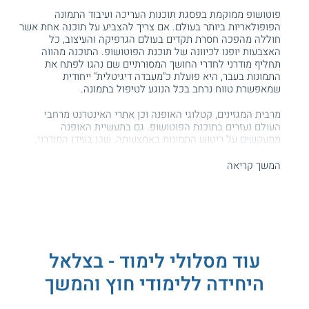
פוטושופ ממוקמת בפסגת תוכנות העריכה ועיבוד התמונה
הפופולאריות ביותר בעולם. אם צריך להצביע על תוכנה אחת אשר
חוללה מהפכה חסרת תקדים בעולם הגרפיקה והעיצוב, כל
האצבעות יופנו לכיוונה של תוכנת הפוטושופ. התוכנה מהווה
תחליף מודרני לחדרי החושך המסורתיים שם נהגו לפתח את
התמונות בעבר, היא פועלת כ"מעבדה דיגיטלית" ייחודית
שמאפשרת טווח נרחב בכל הנוגע לטיפול בתמונה.
מרבית המגזינים, קטלוגי האופנה וכן אתרי האינטרנט מרחבי
העולם נעזרים בתוכנת הפוטושופ. גם בתעשיית האופנה
מתעקשים על ריטוש התמונות באמצעותה, שכן בעידן המודרני,
עיבודים של תמונה הפכו לצורך הכרחי של ממש. בשלושים השנים
האחרונות, פוטושופ נמצאת בשימוש על ידי מיטב המעצבים
המשך קריאה
הגרפיים, אנשי השיווק והצילום, כשהיא מוסיפה להתעדכן
ולהתחדש לעיתים תכופות בהתאם להתפתחויות הטכנולוגיות
שסוחפות את העולם שלנו. המוניטין של התוכנה מיוחס
וההתאמות שנעשו בה לאורך השנים מעידות על כך שהיא כאן כדי
להישאר, למרות האלטרנטיבות שממשיכות לצוץ כפטריות אחרי
הגשם.
עוד מסלולי לימוד - בצלאל
תוכנת הפוטושופ קיבלה את הגושפנקא מהחברה המודרנית כבר
מזמן, לפיכך, כל מי שיחקור אותה לעומקה ולרוחבה יזכה
היחידה ללימודי חוץ והמשך
להתמקצעות בתחום העיצוב שהופך להיות מבוקש יותר בחלוף
השנים.
קורס פוטושופ
של האקדמיה בצלאל - היחידה ללימודי