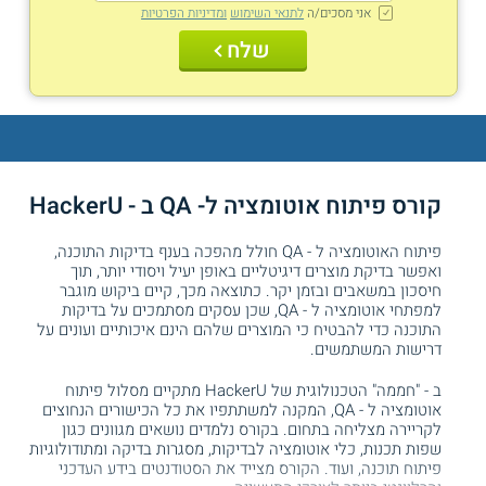
אני מסכים/ה
לתנאי השימוש
ומדיניות הפרטיות
שלח
קורס פיתוח אוטומציה ל- QA ב - HackerU
פיתוח האוטומציה ל - QA חולל מהפכה בענף בדיקות התוכנה,
ואפשר בדיקת מוצרים דיגיטליים באופן יעיל ויסודי יותר, תוך
חיסכון במשאבים ובזמן יקר. כתוצאה מכך, קיים ביקוש מוגבר
למפתחי אוטומציה ל - QA, שכן עסקים מסתמכים על בדיקות
התוכנה כדי להבטיח כי המוצרים שלהם הינם איכותיים ועונים על
דרישות המשתמשים.
ב - "חממה" הטכנולוגית של HackerU מתקיים מסלול פיתוח
אוטומציה ל - QA, המקנה למשתתפיו את כל הכישורים הנחוצים
לקריירה מצליחה בתחום. בקורס נלמדים נושאים מגוונים כגון
שפות תכנות, כלי אוטומציה לבדיקות, מסגרות בדיקה ומתודולוגיות
פיתוח תוכנה, ועוד. הקורס מצייד את הסטודנטים בידע העדכני