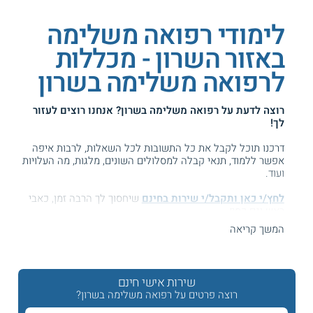
לימודי רפואה משלימה
באזור השרון - מכללות
לרפואה משלימה בשרון
רוצה לדעת על
רפואה משלימה בשרון
? אנחנו רוצים לעזור
לך!
דרכנו תוכל לקבל את כל התשובות לכל השאלות, לרבות איפה
אפשר ללמוד, תנאי קבלה למסלולים השונים, מלגות, מה העלויות
ועוד.
לחץ/י כאן ותקבל/י שירות בחינם
שיחסוך לך הרבה זמן, כאבי
ראש וגם כסף ...
המשך קריאה
המידע באתר הועיל ל87% מהגולשים.
עזרנו גם לך? דרג אותנו:
שירות אישי חינם
רוצה פרטים על רפואה משלימה בשרון?