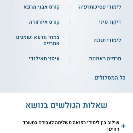
התחילו ללמוד
לימודי פסיכותרפיה
קורס אבני מרפא
דיקור סיני
קורס איורוודה
קורס אונליין
צמחי מרפא ושמנים
לימודי תזונה
אתריים
תרפיה באמנות
עיסוי תאילנדי
סדנה להפגת סטרס
ומתחים בטכניקת
כל המסלולים
P.M.R
התחילו ללמוד
שאלות הגולשים בנושא
תילתן לרפואה משלימה -
תילתן לרפואה משלימה -
שילוב בין לימודי רפואה משלימה לעבודה במשרד
טיפול במגע מוכוון
סדנא לאבנים חמות
החינוך
טראומה