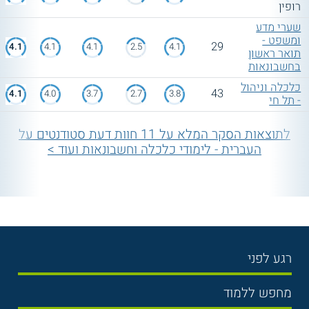
רופין
שערי מדע
ומשפט -
29
4.1
4.1
4.1
2.5
4.1
תואר ראשון
בחשבונאות
כלכלה וניהול
43
4.1
4.0
3.7
2.7
3.8
- תל חי
לתוצאות הסקר המלא על 11 חוות דעת סטודנטים על
העברית - לימודי כלכלה וחשבונאות ועוד >
רגע לפני
בחירת לימודים
מחפש ללמוד