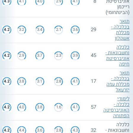
אוניברסיטת
8
4.3
4.1
4.0
2.9
4.1
רייכמן
(הבינתחומי)
תואר
בכלכלה -
29
4.2
3.2
3.4
2.1
3.6
מכללת
אשקלון
כלכלה
וחשבונאות -
45
4.2
2.9
3.7
2.3
3.9
אוניברסיטת
חיפה
תואר
בכלכלה -
17
4.2
3.8
3.1
2.8
4.1
מכללת עמק
יזרעאל
לימודי
כלכלה -
57
4.2
4.0
3.8
1.6
4.1
האוניברסיטה
הפתוחה
כלכלה
וחשבונאות -
32
4.2
4.4
3.6
2.8
4.3