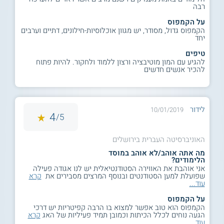
רבה
על הקמפוס
הקמפוס גדול, מסודר, יש מגוון אוכלוסיות-חילונים, דתיים וערבים
יחד
טיפים
להגיע עם המון מוטיבציה ורצון ללמוד ולחקור. להיות פתוח
להכיר אנשים חדשים
לידור
10/01/2019
4
5/
האוניברסיטה העברית בירושלים
מה אתה אוהב/לא אוהב במוסד
הלימודים?
אני אוהבת את האווירה הסטודנטיאלית יש לנו אגודה פעילה
שפועלת למען הסטודנטים ובנוסף המרצים מסבירים את
קרא
עוד...
על הקמפוס
הקמפוס הוא טוב אפשר למצוא בו הרבה קפיטריות יש דרכי
הגעה נוחים לכלל הכיתות וכמובן תמיד פעיליות של האג
קרא
עוד...