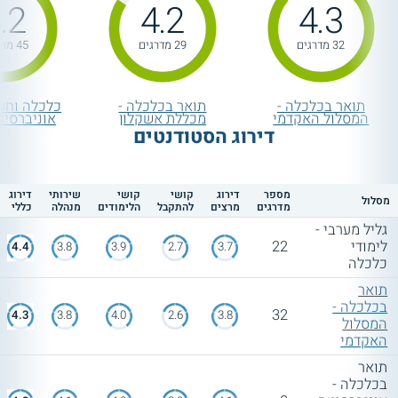
.2
4.2
4.3
32 מדרגים
29 מדרגים
45 מדרגים
תואר בכלכלה -
תואר בכלכלה -
כלכלה וחשב
המסלול האקדמי
מכללת אשקלון
אוניברסיט
דירוג הסטודנטים
מספר
דירוג
קושי
קושי
שירותי
דירוג
מסלול
מדרגים
מרצים
להתקבל
הלימודים
מנהלה
כללי
גליל מערבי -
לימודי
22
4.4
3.8
3.9
2.7
3.7
כלכלה
תואר
בכלכלה -
32
4.3
3.8
4.0
2.6
3.8
המסלול
האקדמי
תואר
בכלכלה -