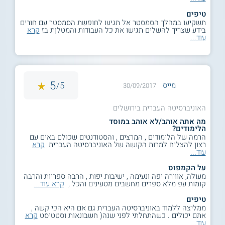
טיפים
תשקיעו במהלך הסמסטר אל תגיעו לחופשת הסמסטר עם חורים
בידע שצריך להשלים תגישו את כל העבודות והמטלןת בז
קרא
עוד...
5
5/
מייס
30/09/2017
האוניברסיטה העברית בירושלים
מה אתה אוהב/לא אוהב במוסד
הלימודים?
הרמה של הלימודים , המרצים , והסטודנטים שכולם באים עם
רצון להצליח למרות הקושה של האוניברסיטה העברית
קרא
עוד...
על הקמפוס
מעולה, אווירה יפה ונעימה , ישיבות יפות , הרבה ספריות והרבה
קומות עפ מלא ספרים מחשבים מטעינים והכל ,
קרא עוד...
טיפים
ממליצה ללמוד באוניברסיטה העברית גם אם היא הכי קשה ,
אתם יכולים . כשהתחלתי לפני שנה( חשבונאות וסטטיסט
קרא
עוד...