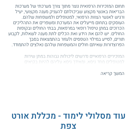
תחום המזכירות הרפואית נוצר מתוך צורך מערכתי של מערכות
הבריאות באנשי מקצוע שביכולתם להעניק מענה מקצועי, יעיל
ורגיש לאנשי הצוות הרפואי, למטופלים ולמשפחות שלהם.
העוסקים בתחום מייעלים את המערכת ומשפרים את התהליכים
הכרוכים במתן טיפול רופאי במרפאות, בבתי החולים ובקופות
החולים. יש להם את הידע ואת הכלים לתת מענה לשאלות, לקבוע
תורים, לסייע במילוי הטפסים ולעזור בהתמצאות בסבך
הפרוצדורות שאיתם חולים והמשפחות שלהם נאלצים להתמודד.
המזכירים הרפואיים נדרשים ליכולות גבוהות במתן שירות
למטופלים מחד גיסא, ומאידך גיסא עליהם להיות בקיאים
במושגים ובמונחים הרפואיים כדי שיוכלו לתת את המידע הנכון
וההולם על סוגי הבדיקות, על טיפול במחלות ועל הליכי הפנייה
המשך קריאה
למרפאות המומחים.
תכנית הלימודים
קורס מזכירות רפואית
במכללה האזורית צפת מכשיר את
הסטודנטים על העבודה השוטפת הנעשית במרכזים הרפואיים
ומקנה להם את הכלים ואת הטכניקות לניהול משרד בצורה
עוד מסלולי לימוד - מכללת אורט
מקצועית המשרתת את ציבור המטופלים במסירות וביעילות.
צפת
הקורס משלב הן את תחום
המזכירות
באופן כללי והן את
ההתמחות בעולם המזכירות הרפואית. הסטודנטים לומדים את
המונחים ואת המושגים הרפואיים והמדעיים ההכרחיים להבנת